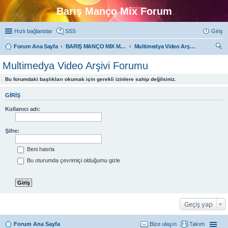
Barış Manço Mix Forum
Hızlı bağlantılar
SSS
Giriş
Forum Ana Sayfa
BARIŞ MANÇO MIX MULTIMEDYA FORUMLARI
Multimedya Video Arşivi Forumu
ra
Multimedya Video Arşivi Forumu
Bu forumdaki başlıkları okumak için gerekli izinlere sahip değilsiniz.
GIRIŞ
Kullanıcı adı:
Şifre:
Beni hatırla
Bu oturumda çevrimiçi olduğumu gizle
Geçiş yap
Forum Ana Sayfa
Bize ulaşın
Takım