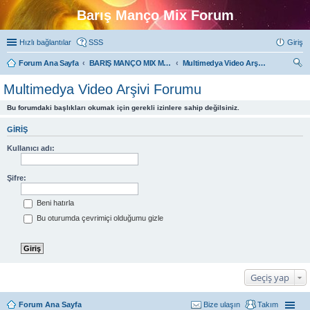
Barış Manço Mix Forum
Hızlı bağlantılar
SSS
Giriş
Forum Ana Sayfa
BARIŞ MANÇO MIX MULTIMEDYA FORUMLARI
Multimedya Video Arşivi Forumu
ra
Multimedya Video Arşivi Forumu
Bu forumdaki başlıkları okumak için gerekli izinlere sahip değilsiniz.
GIRIŞ
Kullanıcı adı:
Şifre:
Beni hatırla
Bu oturumda çevrimiçi olduğumu gizle
Geçiş yap
Forum Ana Sayfa
Bize ulaşın
Takım