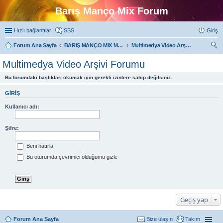
Barış Manço Mix Forum
Hızlı bağlantılar
SSS
Giriş
Forum Ana Sayfa
BARIŞ MANÇO MIX MULTIMEDYA FORUMLARI
Multimedya Video Arşivi Forumu
ra
Multimedya Video Arşivi Forumu
Bu forumdaki başlıkları okumak için gerekli izinlere sahip değilsiniz.
GIRIŞ
Kullanıcı adı:
Şifre:
Beni hatırla
Bu oturumda çevrimiçi olduğumu gizle
Geçiş yap
Forum Ana Sayfa
Bize ulaşın
Takım