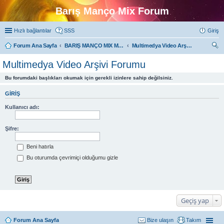
Barış Manço Mix Forum
Hızlı bağlantılar
SSS
Giriş
Forum Ana Sayfa
BARIŞ MANÇO MIX MULTIMEDYA FORUMLARI
Multimedya Video Arşivi Forumu
ra
Multimedya Video Arşivi Forumu
Bu forumdaki başlıkları okumak için gerekli izinlere sahip değilsiniz.
GIRIŞ
Kullanıcı adı:
Şifre:
Beni hatırla
Bu oturumda çevrimiçi olduğumu gizle
Geçiş yap
Forum Ana Sayfa
Bize ulaşın
Takım