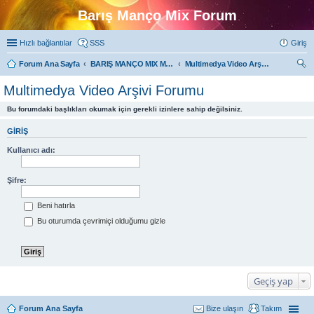
Barış Manço Mix Forum
Hızlı bağlantılar
SSS
Giriş
Forum Ana Sayfa
BARIŞ MANÇO MIX MULTIMEDYA FORUMLARI
Multimedya Video Arşivi Forumu
ra
Multimedya Video Arşivi Forumu
Bu forumdaki başlıkları okumak için gerekli izinlere sahip değilsiniz.
GIRIŞ
Kullanıcı adı:
Şifre:
Beni hatırla
Bu oturumda çevrimiçi olduğumu gizle
Geçiş yap
Forum Ana Sayfa
Bize ulaşın
Takım