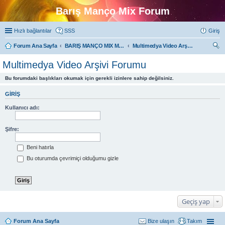
Barış Manço Mix Forum
Hızlı bağlantılar
SSS
Giriş
Forum Ana Sayfa
BARIŞ MANÇO MIX MULTIMEDYA FORUMLARI
Multimedya Video Arşivi Forumu
ra
Multimedya Video Arşivi Forumu
Bu forumdaki başlıkları okumak için gerekli izinlere sahip değilsiniz.
GIRIŞ
Kullanıcı adı:
Şifre:
Beni hatırla
Bu oturumda çevrimiçi olduğumu gizle
Geçiş yap
Forum Ana Sayfa
Bize ulaşın
Takım