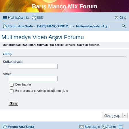
Barış Manço Mix Forum
Hızlı bağlantılar
SSS
Giriş
Forum Ana Sayfa
BARIŞ MANÇO MIX MULTIMEDYA FORUMLARI
Multimedya Video Arşivi Forumu
ra
Multimedya Video Arşivi Forumu
Bu forumdaki başlıkları okumak için gerekli izinlere sahip değilsiniz.
GIRIŞ
Kullanıcı adı:
Şifre:
Beni hatırla
Bu oturumda çevrimiçi olduğumu gizle
Geçiş yap
Forum Ana Sayfa
Bize ulaşın
Takım