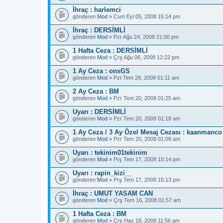
İhraç : harlemci
gönderen
Mod
» Cum Eyl 05, 2008 15:14 pm
İhraç : DERSİMLİ
gönderen
Mod
» Pzr Ağu 24, 2008 21:00 pm
1 Hafta Ceza : DERSİMLİ
gönderen
Mod
» Çrş Ağu 06, 2008 12:22 pm
1 Ay Ceza : onxGS
gönderen
Mod
» Pzt Tem 28, 2008 01:11 am
2 Ay Ceza : BM
gönderen
Mod
» Pzr Tem 20, 2008 01:25 am
Uyarı : DERSİMLİ
gönderen
Mod
» Pzr Tem 20, 2008 01:18 am
1 Ay Ceza / 3 Ay Özel Mesaj Cezası : kaanmanco
gönderen
Mod
» Pzr Tem 20, 2008 01:09 am
Uyarı : tekinim01tekinim
gönderen
Mod
» Prş Tem 17, 2008 15:14 pm
Uyarı : rapin_kizi__
gönderen
Mod
» Prş Tem 17, 2008 15:13 pm
İhraç : UMUT YASAM CAN
gönderen
Mod
» Çrş Tem 16, 2008 01:57 am
1 Hafta Ceza : BM
gönderen
Mod
» Çrş Haz 18, 2008 11:56 am