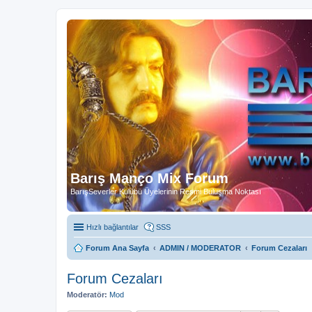
Barış Manço Mix Forum
BarışSeverler Kulübü Üyelerinin Resmi Buluşma Noktası
Hızlı bağlantılar
SSS
Forum Ana Sayfa
ADMIN / MODERATOR
Forum Cezaları
Forum Cezaları
Moderatör:
Mod