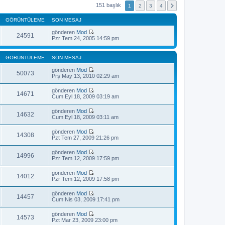
151 başlık
1
2
3
4
GÖRÜNTÜLEME
SON MESAJ
gönderen
Mod
24591
S
Pzr Tem 24, 2005 14:59 pm
o
n
m
GÖRÜNTÜLEME
SON MESAJ
e
s
gönderen
Mod
50073
a
S
Prş May 13, 2010 02:29 am
j
o
ı
n
gönderen
Mod
g
m
14671
S
Cum Eyl 18, 2009 03:19 am
ö
e
o
r
s
n
ü
gönderen
Mod
a
m
14632
n
S
Cum Eyl 18, 2009 03:11 am
j
e
t
o
ı
s
ü
n
g
gönderen
Mod
a
l
m
14308
ö
S
Pzt Tem 27, 2009 21:26 pm
j
e
e
r
o
ı
s
ü
n
g
gönderen
Mod
a
n
m
14996
ö
S
Pzr Tem 12, 2009 17:59 pm
j
t
e
r
o
ı
ü
s
ü
n
g
l
gönderen
Mod
a
n
m
14012
ö
e
S
Pzr Tem 12, 2009 17:58 pm
j
t
e
r
o
ı
ü
s
ü
n
g
l
gönderen
Mod
a
n
m
14457
ö
e
S
Cum Nis 03, 2009 17:41 pm
j
t
e
r
o
ı
ü
s
ü
n
g
l
gönderen
Mod
a
n
m
14573
ö
e
S
Pzt Mar 23, 2009 23:00 pm
j
t
e
r