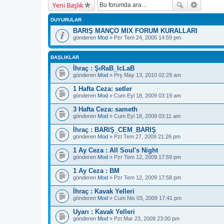
Yeni Başlık
DUYURULAR
BARIŞ MANÇO MIX FORUM KURALLARI
gönderen
Mod
» Pzr Tem 24, 2005 14:59 pm
BAŞLIKLAR
İhraç : ŞıRaB_IcLaB
gönderen
Mod
» Prş May 13, 2010 02:29 am
1 Hafta Ceza: setler
gönderen
Mod
» Cum Eyl 18, 2009 03:19 am
3 Hafta Ceza: sameth
gönderen
Mod
» Cum Eyl 18, 2009 03:11 am
İhraç : BARIŞ_CEM_BARIŞ
gönderen
Mod
» Pzt Tem 27, 2009 21:26 pm
1 Ay Ceza : All Soul's Night
gönderen
Mod
» Pzr Tem 12, 2009 17:59 pm
1 Ay Ceza : BM
gönderen
Mod
» Pzr Tem 12, 2009 17:58 pm
İhraç : Kavak Yelleri
gönderen
Mod
» Cum Nis 03, 2009 17:41 pm
Uyarı : Kavak Yelleri
gönderen
Mod
» Pzt Mar 23, 2009 23:00 pm