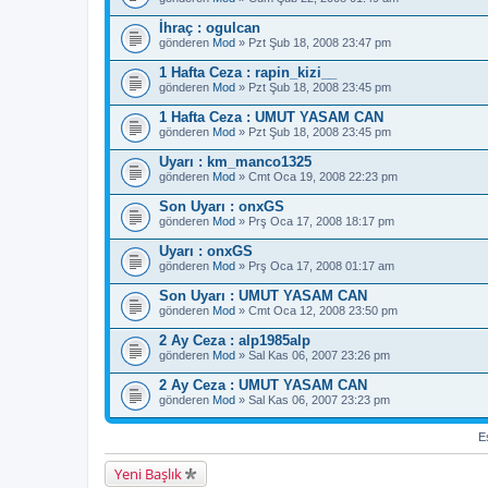
İhraç : ogulcan
gönderen
Mod
» Pzt Şub 18, 2008 23:47 pm
1 Hafta Ceza : rapin_kizi__
gönderen
Mod
» Pzt Şub 18, 2008 23:45 pm
1 Hafta Ceza : UMUT YASAM CAN
gönderen
Mod
» Pzt Şub 18, 2008 23:45 pm
Uyarı : km_manco1325
gönderen
Mod
» Cmt Oca 19, 2008 22:23 pm
Son Uyarı : onxGS
gönderen
Mod
» Prş Oca 17, 2008 18:17 pm
Uyarı : onxGS
gönderen
Mod
» Prş Oca 17, 2008 01:17 am
Son Uyarı : UMUT YASAM CAN
gönderen
Mod
» Cmt Oca 12, 2008 23:50 pm
2 Ay Ceza : alp1985alp
gönderen
Mod
» Sal Kas 06, 2007 23:26 pm
2 Ay Ceza : UMUT YASAM CAN
gönderen
Mod
» Sal Kas 06, 2007 23:23 pm
Es
Yeni Başlık