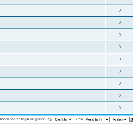
0
0
0
0
0
0
0
0
0
kiden itibaren başlıkları göster:
Sırala