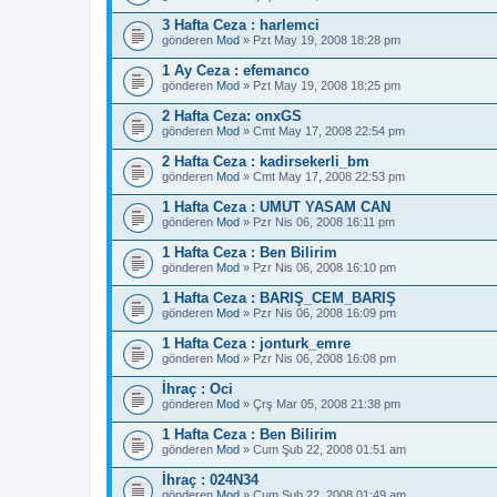
3 Hafta Ceza : harlemci
gönderen
Mod
» Pzt May 19, 2008 18:28 pm
1 Ay Ceza : efemanco
gönderen
Mod
» Pzt May 19, 2008 18:25 pm
2 Hafta Ceza: onxGS
gönderen
Mod
» Cmt May 17, 2008 22:54 pm
2 Hafta Ceza : kadirsekerli_bm
gönderen
Mod
» Cmt May 17, 2008 22:53 pm
1 Hafta Ceza : UMUT YASAM CAN
gönderen
Mod
» Pzr Nis 06, 2008 16:11 pm
1 Hafta Ceza : Ben Bilirim
gönderen
Mod
» Pzr Nis 06, 2008 16:10 pm
1 Hafta Ceza : BARIŞ_CEM_BARIŞ
gönderen
Mod
» Pzr Nis 06, 2008 16:09 pm
1 Hafta Ceza : jonturk_emre
gönderen
Mod
» Pzr Nis 06, 2008 16:08 pm
İhraç : Oci
gönderen
Mod
» Çrş Mar 05, 2008 21:38 pm
1 Hafta Ceza : Ben Bilirim
gönderen
Mod
» Cum Şub 22, 2008 01:51 am
İhraç : 024N34
gönderen
Mod
» Cum Şub 22, 2008 01:49 am