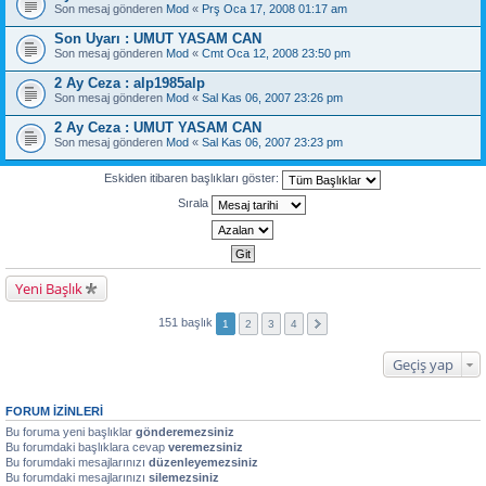
Son mesaj gönderen
Mod
«
Prş Oca 17, 2008 01:17 am
Son Uyarı : UMUT YASAM CAN
Son mesaj gönderen
Mod
«
Cmt Oca 12, 2008 23:50 pm
2 Ay Ceza : alp1985alp
Son mesaj gönderen
Mod
«
Sal Kas 06, 2007 23:26 pm
2 Ay Ceza : UMUT YASAM CAN
Son mesaj gönderen
Mod
«
Sal Kas 06, 2007 23:23 pm
Eskiden itibaren başlıkları göster:
Sırala
Yeni Başlık
151 başlık
1
2
3
4
Geçiş yap
FORUM IZINLERI
Bu foruma yeni başlıklar
gönderemezsiniz
Bu forumdaki başlıklara cevap
veremezsiniz
Bu forumdaki mesajlarınızı
düzenleyemezsiniz
Bu forumdaki mesajlarınızı
silemezsiniz