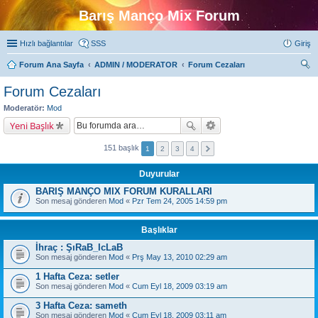
Barış Manço Mix Forum
Hızlı bağlantılar
SSS
Giriş
Forum Ana Sayfa
ADMIN / MODERATOR
Forum Cezaları
ra
Forum Cezaları
Moderatör:
Mod
Yeni Başlık
151 başlık
1
2
3
4
Duyurular
BARIŞ MANÇO MIX FORUM KURALLARI
Son mesaj gönderen
Mod
«
Pzr Tem 24, 2005 14:59 pm
Başlıklar
İhraç : ŞıRaB_IcLaB
Son mesaj gönderen
Mod
«
Prş May 13, 2010 02:29 am
1 Hafta Ceza: setler
Son mesaj gönderen
Mod
«
Cum Eyl 18, 2009 03:19 am
3 Hafta Ceza: sameth
Son mesaj gönderen
Mod
«
Cum Eyl 18, 2009 03:11 am