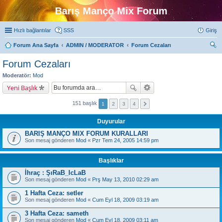
Barış Manço Mix Forum
Hızlı bağlantılar
SSS
Giriş
Forum Ana Sayfa
ADMIN / MODERATOR
Forum Cezaları
ra
Forum Cezaları
Moderatör:
Mod
Yeni Başlık
151 başlık
1
2
3
4
Duyurular
BARIŞ MANÇO MIX FORUM KURALLARI
Son mesaj gönderen
Mod
«
Pzr Tem 24, 2005 14:59 pm
Başlıklar
İhraç : ŞıRaB_IcLaB
Son mesaj gönderen
Mod
«
Prş May 13, 2010 02:29 am
1 Hafta Ceza: setler
Son mesaj gönderen
Mod
«
Cum Eyl 18, 2009 03:19 am
3 Hafta Ceza: sameth
Son mesaj gönderen
Mod
«
Cum Eyl 18, 2009 03:11 am