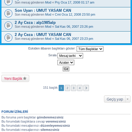
Son mesaj gönderen
Mod
«
Prş Oca 17, 2008 01:17 am
Son Uyarı : UMUT YASAM CAN
Son mesaj gönderen
Mod
«
Cmt Oca 12, 2008 23:50 pm
2 Ay Ceza : alp1985alp
Son mesaj gönderen
Mod
«
Sal Kas 06, 2007 23:26 pm
2 Ay Ceza : UMUT YASAM CAN
Son mesaj gönderen
Mod
«
Sal Kas 06, 2007 23:23 pm
Eskiden itibaren başlıkları göster:
Sırala
Yeni Başlık
151 başlık
1
2
3
4
Geçiş yap
FORUM IZINLERI
Bu foruma yeni başlıklar
gönderemezsiniz
Bu forumdaki başlıklara cevap
veremezsiniz
Bu forumdaki mesajlarınızı
düzenleyemezsiniz
Bu forumdaki mesajlarınızı
silemezsiniz