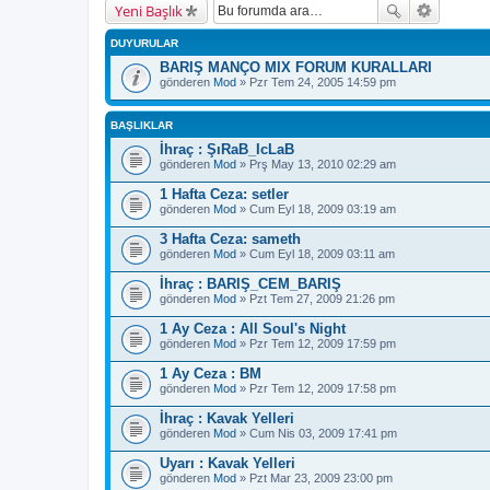
Yeni Başlık
DUYURULAR
BARIŞ MANÇO MIX FORUM KURALLARI
gönderen
Mod
» Pzr Tem 24, 2005 14:59 pm
BAŞLIKLAR
İhraç : ŞıRaB_IcLaB
gönderen
Mod
» Prş May 13, 2010 02:29 am
1 Hafta Ceza: setler
gönderen
Mod
» Cum Eyl 18, 2009 03:19 am
3 Hafta Ceza: sameth
gönderen
Mod
» Cum Eyl 18, 2009 03:11 am
İhraç : BARIŞ_CEM_BARIŞ
gönderen
Mod
» Pzt Tem 27, 2009 21:26 pm
1 Ay Ceza : All Soul's Night
gönderen
Mod
» Pzr Tem 12, 2009 17:59 pm
1 Ay Ceza : BM
gönderen
Mod
» Pzr Tem 12, 2009 17:58 pm
İhraç : Kavak Yelleri
gönderen
Mod
» Cum Nis 03, 2009 17:41 pm
Uyarı : Kavak Yelleri
gönderen
Mod
» Pzt Mar 23, 2009 23:00 pm