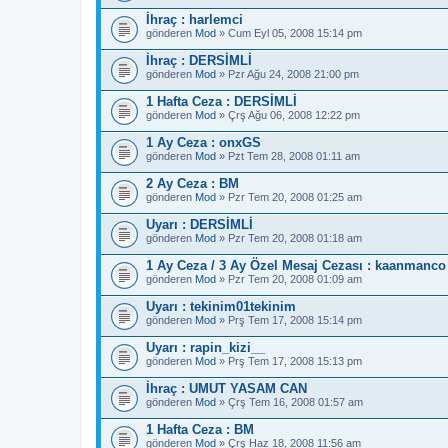
İhraç : harlemci
gönderen
Mod
» Cum Eyl 05, 2008 15:14 pm
İhraç : DERSİMLİ
gönderen
Mod
» Pzr Ağu 24, 2008 21:00 pm
1 Hafta Ceza : DERSİMLİ
gönderen
Mod
» Çrş Ağu 06, 2008 12:22 pm
1 Ay Ceza : onxGS
gönderen
Mod
» Pzt Tem 28, 2008 01:11 am
2 Ay Ceza : BM
gönderen
Mod
» Pzr Tem 20, 2008 01:25 am
Uyarı : DERSİMLİ
gönderen
Mod
» Pzr Tem 20, 2008 01:18 am
1 Ay Ceza / 3 Ay Özel Mesaj Cezası : kaanmanco
gönderen
Mod
» Pzr Tem 20, 2008 01:09 am
Uyarı : tekinim01tekinim
gönderen
Mod
» Prş Tem 17, 2008 15:14 pm
Uyarı : rapin_kizi__
gönderen
Mod
» Prş Tem 17, 2008 15:13 pm
İhraç : UMUT YASAM CAN
gönderen
Mod
» Çrş Tem 16, 2008 01:57 am
1 Hafta Ceza : BM
gönderen
Mod
» Çrş Haz 18, 2008 11:56 am