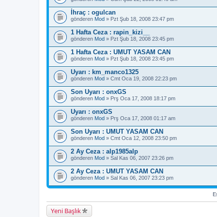
İhraç : ogulcan
gönderen
Mod
» Pzt Şub 18, 2008 23:47 pm
1 Hafta Ceza : rapin_kizi__
gönderen
Mod
» Pzt Şub 18, 2008 23:45 pm
1 Hafta Ceza : UMUT YASAM CAN
gönderen
Mod
» Pzt Şub 18, 2008 23:45 pm
Uyarı : km_manco1325
gönderen
Mod
» Cmt Oca 19, 2008 22:23 pm
Son Uyarı : onxGS
gönderen
Mod
» Prş Oca 17, 2008 18:17 pm
Uyarı : onxGS
gönderen
Mod
» Prş Oca 17, 2008 01:17 am
Son Uyarı : UMUT YASAM CAN
gönderen
Mod
» Cmt Oca 12, 2008 23:50 pm
2 Ay Ceza : alp1985alp
gönderen
Mod
» Sal Kas 06, 2007 23:26 pm
2 Ay Ceza : UMUT YASAM CAN
gönderen
Mod
» Sal Kas 06, 2007 23:23 pm
Es
Yeni Başlık