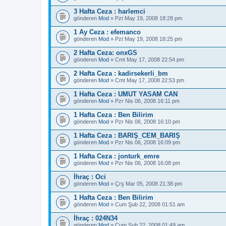
3 Hafta Ceza : harlemci
gönderen
Mod
» Pzt May 19, 2008 18:28 pm
1 Ay Ceza : efemanco
gönderen
Mod
» Pzt May 19, 2008 18:25 pm
2 Hafta Ceza: onxGS
gönderen
Mod
» Cmt May 17, 2008 22:54 pm
2 Hafta Ceza : kadirsekerli_bm
gönderen
Mod
» Cmt May 17, 2008 22:53 pm
1 Hafta Ceza : UMUT YASAM CAN
gönderen
Mod
» Pzr Nis 06, 2008 16:11 pm
1 Hafta Ceza : Ben Bilirim
gönderen
Mod
» Pzr Nis 06, 2008 16:10 pm
1 Hafta Ceza : BARIŞ_CEM_BARIŞ
gönderen
Mod
» Pzr Nis 06, 2008 16:09 pm
1 Hafta Ceza : jonturk_emre
gönderen
Mod
» Pzr Nis 06, 2008 16:08 pm
İhraç : Oci
gönderen
Mod
» Çrş Mar 05, 2008 21:38 pm
1 Hafta Ceza : Ben Bilirim
gönderen
Mod
» Cum Şub 22, 2008 01:51 am
İhraç : 024N34
gönderen
Mod
» Cum Şub 22, 2008 01:49 am