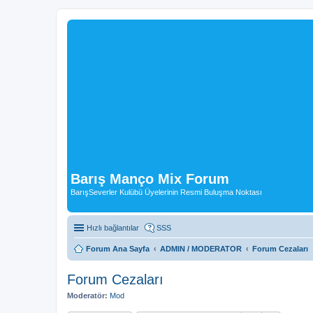
Barış Manço Mix Forum
BarışSeverler Kulübü Üyelerinin Resmi Buluşma Noktası
Hızlı bağlantılar
SSS
Forum Ana Sayfa
ADMIN / MODERATOR
Forum Cezaları
Forum Cezaları
Moderatör:
Mod