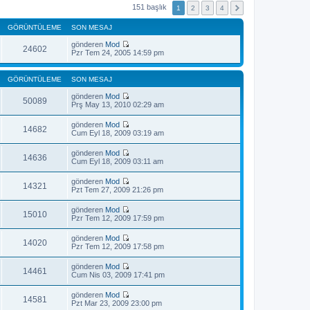
151 başlık
1
2
3
4
GÖRÜNTÜLEME
SON MESAJ
gönderen
Mod
24602
S
Pzr Tem 24, 2005 14:59 pm
o
n
m
GÖRÜNTÜLEME
SON MESAJ
e
s
gönderen
Mod
50089
a
S
Prş May 13, 2010 02:29 am
j
o
ı
n
gönderen
Mod
g
m
14682
S
Cum Eyl 18, 2009 03:19 am
ö
e
o
r
s
n
ü
gönderen
Mod
a
m
14636
n
S
Cum Eyl 18, 2009 03:11 am
j
e
t
o
ı
s
ü
n
g
gönderen
Mod
a
l
m
14321
ö
S
Pzt Tem 27, 2009 21:26 pm
j
e
e
r
o
ı
s
ü
n
g
gönderen
Mod
a
n
m
15010
ö
S
Pzr Tem 12, 2009 17:59 pm
j
t
e
r
o
ı
ü
s
ü
n
g
l
gönderen
Mod
a
n
m
14020
ö
e
S
Pzr Tem 12, 2009 17:58 pm
j
t
e
r
o
ı
ü
s
ü
n
g
l
gönderen
Mod
a
n
m
14461
ö
e
S
Cum Nis 03, 2009 17:41 pm
j
t
e
r
o
ı
ü
s
ü
n
g
l
gönderen
Mod
a
n
m
14581
ö
e
S
Pzt Mar 23, 2009 23:00 pm
j
t
e
r