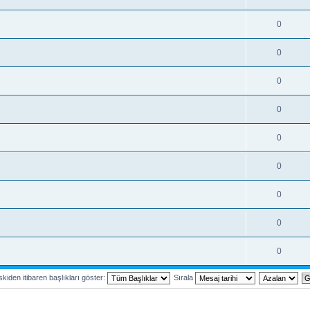
0
0
0
0
0
0
0
0
0
kiden itibaren başlıkları göster:
Sırala