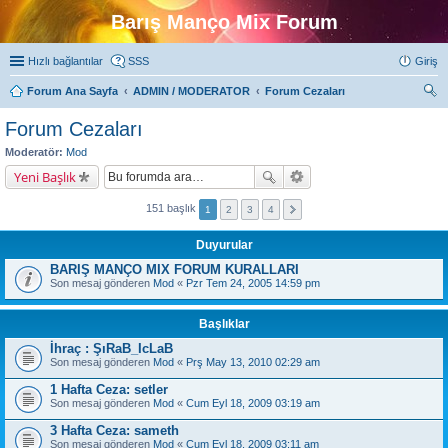
Barış Manço Mix Forum
Hızlı bağlantılar
SSS
Giriş
Forum Ana Sayfa
ADMIN / MODERATOR
Forum Cezaları
ra
Forum Cezaları
Moderatör:
Mod
Yeni Başlık
151 başlık
1
2
3
4
Duyurular
BARIŞ MANÇO MIX FORUM KURALLARI
Son mesaj gönderen
Mod
«
Pzr Tem 24, 2005 14:59 pm
Başlıklar
İhraç : ŞıRaB_IcLaB
Son mesaj gönderen
Mod
«
Prş May 13, 2010 02:29 am
1 Hafta Ceza: setler
Son mesaj gönderen
Mod
«
Cum Eyl 18, 2009 03:19 am
3 Hafta Ceza: sameth
Son mesaj gönderen
Mod
«
Cum Eyl 18, 2009 03:11 am