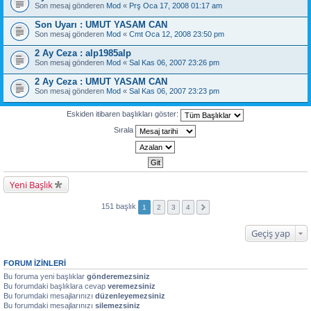
Son mesaj gönderen
Mod
«
Prş Oca 17, 2008 01:17 am
Son Uyarı : UMUT YASAM CAN
Son mesaj gönderen
Mod
«
Cmt Oca 12, 2008 23:50 pm
2 Ay Ceza : alp1985alp
Son mesaj gönderen
Mod
«
Sal Kas 06, 2007 23:26 pm
2 Ay Ceza : UMUT YASAM CAN
Son mesaj gönderen
Mod
«
Sal Kas 06, 2007 23:23 pm
Eskiden itibaren başlıkları göster:
Sırala
Yeni Başlık
151 başlık
1
2
3
4
Geçiş yap
FORUM IZINLERI
Bu foruma yeni başlıklar
gönderemezsiniz
Bu forumdaki başlıklara cevap
veremezsiniz
Bu forumdaki mesajlarınızı
düzenleyemezsiniz
Bu forumdaki mesajlarınızı
silemezsiniz