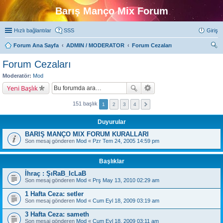
Barış Manço Mix Forum
Hızlı bağlantılar
SSS
Giriş
Forum Ana Sayfa
ADMIN / MODERATOR
Forum Cezaları
ra
Forum Cezaları
Moderatör:
Mod
Yeni Başlık
151 başlık
1
2
3
4
Duyurular
BARIŞ MANÇO MIX FORUM KURALLARI
Son mesaj gönderen
Mod
«
Pzr Tem 24, 2005 14:59 pm
Başlıklar
İhraç : ŞıRaB_IcLaB
Son mesaj gönderen
Mod
«
Prş May 13, 2010 02:29 am
1 Hafta Ceza: setler
Son mesaj gönderen
Mod
«
Cum Eyl 18, 2009 03:19 am
3 Hafta Ceza: sameth
Son mesaj gönderen
Mod
«
Cum Eyl 18, 2009 03:11 am