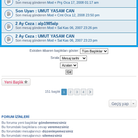
Son mesaj gönderen
Mod
«
Prş Oca 17, 2008 01:17 am
Son Uyarı : UMUT YASAM CAN
Son mesaj gönderen
Mod
«
Cmt Oca 12, 2008 23:50 pm
2 Ay Ceza : alp1985alp
Son mesaj gönderen
Mod
«
Sal Kas 06, 2007 23:26 pm
2 Ay Ceza : UMUT YASAM CAN
Son mesaj gönderen
Mod
«
Sal Kas 06, 2007 23:23 pm
Eskiden itibaren başlıkları göster:
Sırala
Yeni Başlık
151 başlık
1
2
3
4
Geçiş yap
FORUM IZINLERI
Bu foruma yeni başlıklar
gönderemezsiniz
Bu forumdaki başlıklara cevap
veremezsiniz
Bu forumdaki mesajlarınızı
düzenleyemezsiniz
Bu forumdaki mesajlarınızı
silemezsiniz