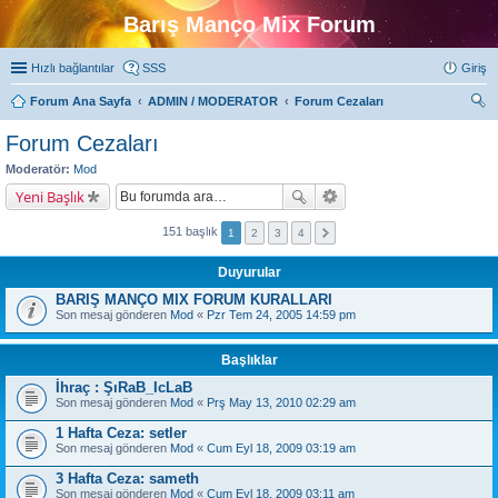
Barış Manço Mix Forum
Hızlı bağlantılar
SSS
Giriş
Forum Ana Sayfa
ADMIN / MODERATOR
Forum Cezaları
ra
Forum Cezaları
Moderatör:
Mod
Yeni Başlık
151 başlık
1
2
3
4
Duyurular
BARIŞ MANÇO MIX FORUM KURALLARI
Son mesaj gönderen
Mod
«
Pzr Tem 24, 2005 14:59 pm
Başlıklar
İhraç : ŞıRaB_IcLaB
Son mesaj gönderen
Mod
«
Prş May 13, 2010 02:29 am
1 Hafta Ceza: setler
Son mesaj gönderen
Mod
«
Cum Eyl 18, 2009 03:19 am
3 Hafta Ceza: sameth
Son mesaj gönderen
Mod
«
Cum Eyl 18, 2009 03:11 am