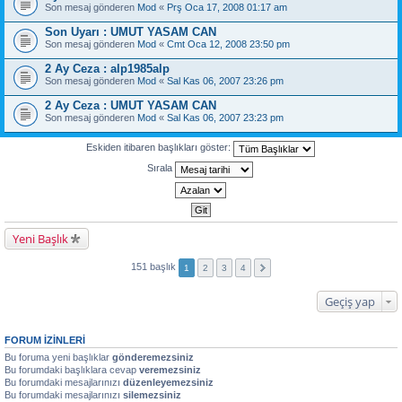
Son mesaj gönderen
Mod
«
Prş Oca 17, 2008 01:17 am
Son Uyarı : UMUT YASAM CAN
Son mesaj gönderen
Mod
«
Cmt Oca 12, 2008 23:50 pm
2 Ay Ceza : alp1985alp
Son mesaj gönderen
Mod
«
Sal Kas 06, 2007 23:26 pm
2 Ay Ceza : UMUT YASAM CAN
Son mesaj gönderen
Mod
«
Sal Kas 06, 2007 23:23 pm
Eskiden itibaren başlıkları göster:
Sırala
Yeni Başlık
151 başlık
1
2
3
4
Geçiş yap
FORUM IZINLERI
Bu foruma yeni başlıklar
gönderemezsiniz
Bu forumdaki başlıklara cevap
veremezsiniz
Bu forumdaki mesajlarınızı
düzenleyemezsiniz
Bu forumdaki mesajlarınızı
silemezsiniz