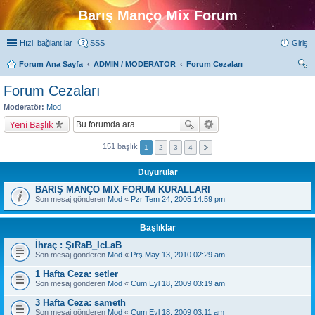
Barış Manço Mix Forum
Hızlı bağlantılar
SSS
Giriş
Forum Ana Sayfa
ADMIN / MODERATOR
Forum Cezaları
ra
Forum Cezaları
Moderatör:
Mod
Yeni Başlık
151 başlık
1
2
3
4
Duyurular
BARIŞ MANÇO MIX FORUM KURALLARI
Son mesaj gönderen
Mod
«
Pzr Tem 24, 2005 14:59 pm
Başlıklar
İhraç : ŞıRaB_IcLaB
Son mesaj gönderen
Mod
«
Prş May 13, 2010 02:29 am
1 Hafta Ceza: setler
Son mesaj gönderen
Mod
«
Cum Eyl 18, 2009 03:19 am
3 Hafta Ceza: sameth
Son mesaj gönderen
Mod
«
Cum Eyl 18, 2009 03:11 am