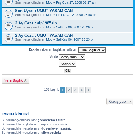
Son mesaj gönderen
Mod
«
Prş Oca 17, 2008 01:17 am
Son Uyarı : UMUT YASAM CAN
Son mesaj gönderen
Mod
«
Cmt Oca 12, 2008 23:50 pm
2 Ay Ceza : alp1985alp
Son mesaj gönderen
Mod
«
Sal Kas 06, 2007 23:26 pm
2 Ay Ceza : UMUT YASAM CAN
Son mesaj gönderen
Mod
«
Sal Kas 06, 2007 23:23 pm
Eskiden itibaren başlıkları göster:
Sırala
Yeni Başlık
151 başlık
1
2
3
4
Geçiş yap
FORUM IZINLERI
Bu foruma yeni başlıklar
gönderemezsiniz
Bu forumdaki başlıklara cevap
veremezsiniz
Bu forumdaki mesajlarınızı
düzenleyemezsiniz
Bu forumdaki mesajlarınızı
silemezsiniz