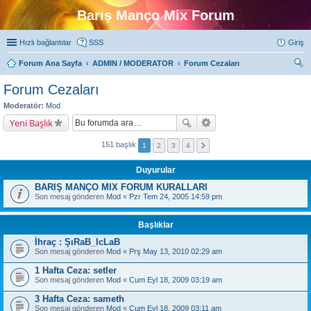
Barış Manço Mix Forum
Hızlı bağlantılar
SSS
Giriş
Forum Ana Sayfa
ADMIN / MODERATOR
Forum Cezaları
ra
Forum Cezaları
Moderatör:
Mod
Yeni Başlık
151 başlık
1
2
3
4
Duyurular
BARIŞ MANÇO MIX FORUM KURALLARI
Son mesaj gönderen
Mod
«
Pzr Tem 24, 2005 14:59 pm
Başlıklar
İhraç : ŞıRaB_IcLaB
Son mesaj gönderen
Mod
«
Prş May 13, 2010 02:29 am
1 Hafta Ceza: setler
Son mesaj gönderen
Mod
«
Cum Eyl 18, 2009 03:19 am
3 Hafta Ceza: sameth
Son mesaj gönderen
Mod
«
Cum Eyl 18, 2009 03:11 am