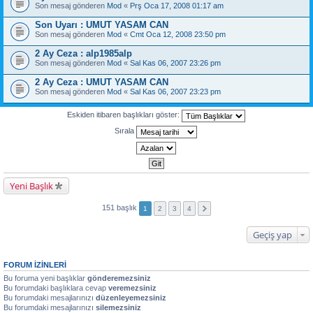
Son mesaj gönderen
Mod
«
Prş Oca 17, 2008 01:17 am
Son Uyarı : UMUT YASAM CAN
Son mesaj gönderen
Mod
«
Cmt Oca 12, 2008 23:50 pm
2 Ay Ceza : alp1985alp
Son mesaj gönderen
Mod
«
Sal Kas 06, 2007 23:26 pm
2 Ay Ceza : UMUT YASAM CAN
Son mesaj gönderen
Mod
«
Sal Kas 06, 2007 23:23 pm
Eskiden itibaren başlıkları göster:
Sırala
Yeni Başlık
151 başlık
1
2
3
4
Geçiş yap
FORUM IZINLERI
Bu foruma yeni başlıklar
gönderemezsiniz
Bu forumdaki başlıklara cevap
veremezsiniz
Bu forumdaki mesajlarınızı
düzenleyemezsiniz
Bu forumdaki mesajlarınızı
silemezsiniz