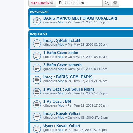
Yeni Başlık
DUYURULAR
BARIŞ MANÇO MIX FORUM KURALLARI
gönderen
Mod
» Pzr Tem 24, 2005 14:59 pm
BAŞLIKLAR
İhraç : ŞıRaB_IcLaB
gönderen
Mod
» Prş May 13, 2010 02:29 am
1 Hafta Ceza: setler
gönderen
Mod
» Cum Eyl 18, 2009 03:19 am
3 Hafta Ceza: sameth
gönderen
Mod
» Cum Eyl 18, 2009 03:11 am
İhraç : BARIŞ_CEM_BARIŞ
gönderen
Mod
» Pzt Tem 27, 2009 21:26 pm
1 Ay Ceza : All Soul's Night
gönderen
Mod
» Pzr Tem 12, 2009 17:59 pm
1 Ay Ceza : BM
gönderen
Mod
» Pzr Tem 12, 2009 17:58 pm
İhraç : Kavak Yelleri
gönderen
Mod
» Cum Nis 03, 2009 17:41 pm
Uyarı : Kavak Yelleri
gönderen
Mod
» Pzt Mar 23, 2009 23:00 pm