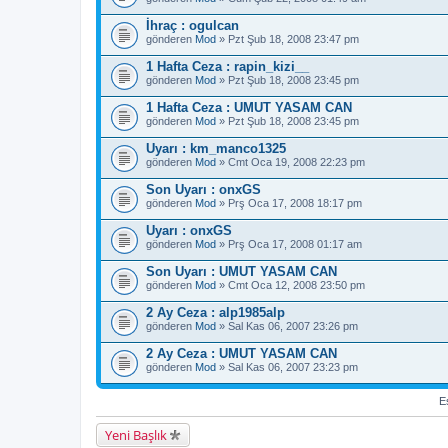
İhraç : ogulcan
gönderen
Mod
» Pzt Şub 18, 2008 23:47 pm
1 Hafta Ceza : rapin_kizi__
gönderen
Mod
» Pzt Şub 18, 2008 23:45 pm
1 Hafta Ceza : UMUT YASAM CAN
gönderen
Mod
» Pzt Şub 18, 2008 23:45 pm
Uyarı : km_manco1325
gönderen
Mod
» Cmt Oca 19, 2008 22:23 pm
Son Uyarı : onxGS
gönderen
Mod
» Prş Oca 17, 2008 18:17 pm
Uyarı : onxGS
gönderen
Mod
» Prş Oca 17, 2008 01:17 am
Son Uyarı : UMUT YASAM CAN
gönderen
Mod
» Cmt Oca 12, 2008 23:50 pm
2 Ay Ceza : alp1985alp
gönderen
Mod
» Sal Kas 06, 2007 23:26 pm
2 Ay Ceza : UMUT YASAM CAN
gönderen
Mod
» Sal Kas 06, 2007 23:23 pm
Es
Yeni Başlık