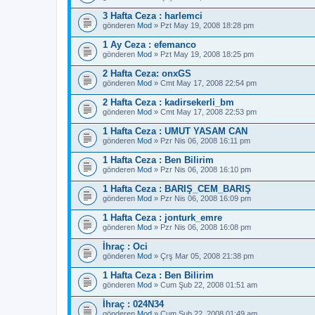
3 Hafta Ceza : harlemci
gönderen
Mod
» Pzt May 19, 2008 18:28 pm
1 Ay Ceza : efemanco
gönderen
Mod
» Pzt May 19, 2008 18:25 pm
2 Hafta Ceza: onxGS
gönderen
Mod
» Cmt May 17, 2008 22:54 pm
2 Hafta Ceza : kadirsekerli_bm
gönderen
Mod
» Cmt May 17, 2008 22:53 pm
1 Hafta Ceza : UMUT YASAM CAN
gönderen
Mod
» Pzr Nis 06, 2008 16:11 pm
1 Hafta Ceza : Ben Bilirim
gönderen
Mod
» Pzr Nis 06, 2008 16:10 pm
1 Hafta Ceza : BARIŞ_CEM_BARIŞ
gönderen
Mod
» Pzr Nis 06, 2008 16:09 pm
1 Hafta Ceza : jonturk_emre
gönderen
Mod
» Pzr Nis 06, 2008 16:08 pm
İhraç : Oci
gönderen
Mod
» Çrş Mar 05, 2008 21:38 pm
1 Hafta Ceza : Ben Bilirim
gönderen
Mod
» Cum Şub 22, 2008 01:51 am
İhraç : 024N34
gönderen
Mod
» Cum Şub 22, 2008 01:49 am