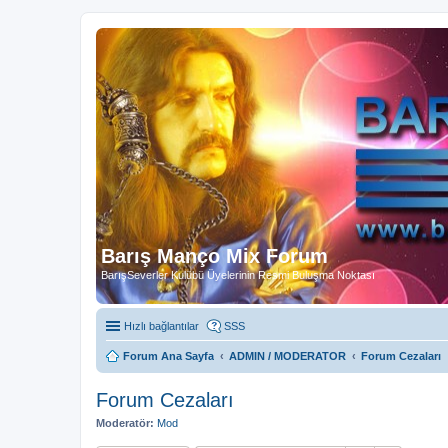
Barış Manço Mix Forum
BarışSeverler Kulübü Üyelerinin Resmi Buluşma Noktası
Hızlı bağlantılar
SSS
Forum Ana Sayfa
ADMIN / MODERATOR
Forum Cezaları
Forum Cezaları
Moderatör:
Mod