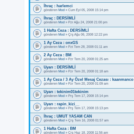
İhraç : harlemci
gönderen
Mod
» Cum Eyl 05, 2008 15:14 pm
İhraç : DERSİMLİ
gönderen
Mod
» Pzr Ağu 24, 2008 21:00 pm
1 Hafta Ceza : DERSİMLİ
gönderen
Mod
» Çrş Ağu 06, 2008 12:22 pm
1 Ay Ceza : onxGS
gönderen
Mod
» Pzt Tem 28, 2008 01:11 am
2 Ay Ceza : BM
gönderen
Mod
» Pzr Tem 20, 2008 01:25 am
Uyarı : DERSİMLİ
gönderen
Mod
» Pzr Tem 20, 2008 01:18 am
1 Ay Ceza / 3 Ay Özel Mesaj Cezası : kaanmanco
gönderen
Mod
» Pzr Tem 20, 2008 01:09 am
Uyarı : tekinim01tekinim
gönderen
Mod
» Prş Tem 17, 2008 15:14 pm
Uyarı : rapin_kizi__
gönderen
Mod
» Prş Tem 17, 2008 15:13 pm
İhraç : UMUT YASAM CAN
gönderen
Mod
» Çrş Tem 16, 2008 01:57 am
1 Hafta Ceza : BM
gönderen
Mod
» Çrş Haz 18, 2008 11:56 am