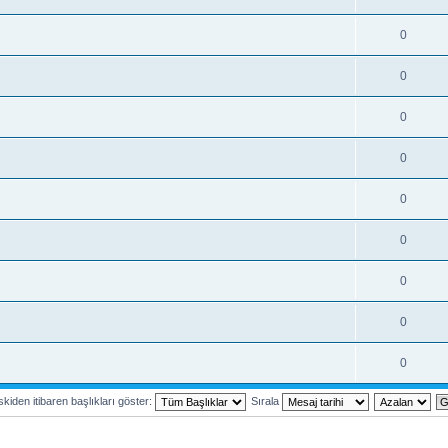
0
0
0
0
0
0
0
0
0
kiden itibaren başlıkları göster:
Sırala