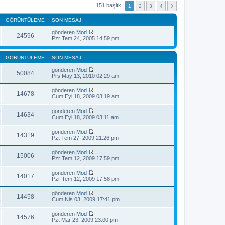
151 başlık
1
2
3
4
GÖRÜNTÜLEME
SON MESAJ
gönderen
Mod
24596
S
Pzr Tem 24, 2005 14:59 pm
o
n
m
GÖRÜNTÜLEME
SON MESAJ
e
s
gönderen
Mod
50084
a
S
Prş May 13, 2010 02:29 am
j
o
ı
n
gönderen
Mod
g
m
14678
S
Cum Eyl 18, 2009 03:19 am
ö
e
o
r
s
n
ü
gönderen
Mod
a
m
14634
n
S
Cum Eyl 18, 2009 03:11 am
j
e
t
o
ı
s
ü
n
g
gönderen
Mod
a
l
m
14319
ö
S
Pzt Tem 27, 2009 21:26 pm
j
e
e
r
o
ı
s
ü
n
g
gönderen
Mod
a
n
m
15006
ö
S
Pzr Tem 12, 2009 17:59 pm
j
t
e
r
o
ı
ü
s
ü
n
g
l
gönderen
Mod
a
n
m
14017
ö
e
S
Pzr Tem 12, 2009 17:58 pm
j
t
e
r
o
ı
ü
s
ü
n
g
l
gönderen
Mod
a
n
m
14458
ö
e
S
Cum Nis 03, 2009 17:41 pm
j
t
e
r
o
ı
ü
s
ü
n
g
l
gönderen
Mod
a
n
m
14576
ö
e
S
Pzt Mar 23, 2009 23:00 pm
j
t
e
r