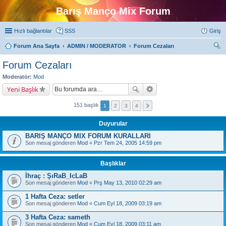
Barış Manço Mix Forum
Hızlı bağlantılar
SSS
Giriş
Forum Ana Sayfa
ADMIN / MODERATOR
Forum Cezaları
ra
Forum Cezaları
Moderatör:
Mod
Yeni Başlık
151 başlık
1
2
3
4
Duyurular
BARIŞ MANÇO MIX FORUM KURALLARI
Son mesaj gönderen
Mod
«
Pzr Tem 24, 2005 14:59 pm
Başlıklar
İhraç : ŞıRaB_IcLaB
Son mesaj gönderen
Mod
«
Prş May 13, 2010 02:29 am
1 Hafta Ceza: setler
Son mesaj gönderen
Mod
«
Cum Eyl 18, 2009 03:19 am
3 Hafta Ceza: sameth
Son mesaj gönderen
Mod
«
Cum Eyl 18, 2009 03:11 am