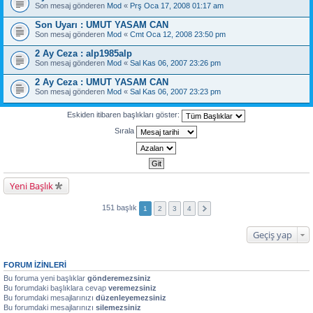
Son mesaj gönderen
Mod
«
Prş Oca 17, 2008 01:17 am
Son Uyarı : UMUT YASAM CAN
Son mesaj gönderen
Mod
«
Cmt Oca 12, 2008 23:50 pm
2 Ay Ceza : alp1985alp
Son mesaj gönderen
Mod
«
Sal Kas 06, 2007 23:26 pm
2 Ay Ceza : UMUT YASAM CAN
Son mesaj gönderen
Mod
«
Sal Kas 06, 2007 23:23 pm
Eskiden itibaren başlıkları göster:
Sırala
Yeni Başlık
151 başlık
1
2
3
4
Geçiş yap
FORUM IZINLERI
Bu foruma yeni başlıklar
gönderemezsiniz
Bu forumdaki başlıklara cevap
veremezsiniz
Bu forumdaki mesajlarınızı
düzenleyemezsiniz
Bu forumdaki mesajlarınızı
silemezsiniz