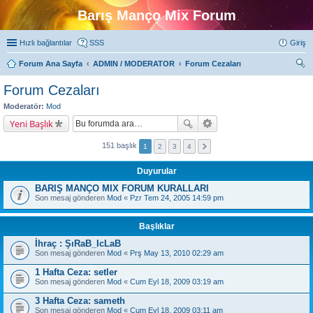
Barış Manço Mix Forum
Hızlı bağlantılar
SSS
Giriş
Forum Ana Sayfa
ADMIN / MODERATOR
Forum Cezaları
ra
Forum Cezaları
Moderatör:
Mod
Yeni Başlık
151 başlık
1
2
3
4
Duyurular
BARIŞ MANÇO MIX FORUM KURALLARI
Son mesaj gönderen
Mod
«
Pzr Tem 24, 2005 14:59 pm
Başlıklar
İhraç : ŞıRaB_IcLaB
Son mesaj gönderen
Mod
«
Prş May 13, 2010 02:29 am
1 Hafta Ceza: setler
Son mesaj gönderen
Mod
«
Cum Eyl 18, 2009 03:19 am
3 Hafta Ceza: sameth
Son mesaj gönderen
Mod
«
Cum Eyl 18, 2009 03:11 am