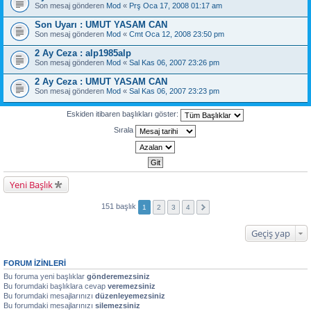
Son mesaj gönderen
Mod
«
Prş Oca 17, 2008 01:17 am
Son Uyarı : UMUT YASAM CAN
Son mesaj gönderen
Mod
«
Cmt Oca 12, 2008 23:50 pm
2 Ay Ceza : alp1985alp
Son mesaj gönderen
Mod
«
Sal Kas 06, 2007 23:26 pm
2 Ay Ceza : UMUT YASAM CAN
Son mesaj gönderen
Mod
«
Sal Kas 06, 2007 23:23 pm
Eskiden itibaren başlıkları göster:
Sırala
Yeni Başlık
151 başlık
1
2
3
4
Geçiş yap
FORUM IZINLERI
Bu foruma yeni başlıklar
gönderemezsiniz
Bu forumdaki başlıklara cevap
veremezsiniz
Bu forumdaki mesajlarınızı
düzenleyemezsiniz
Bu forumdaki mesajlarınızı
silemezsiniz