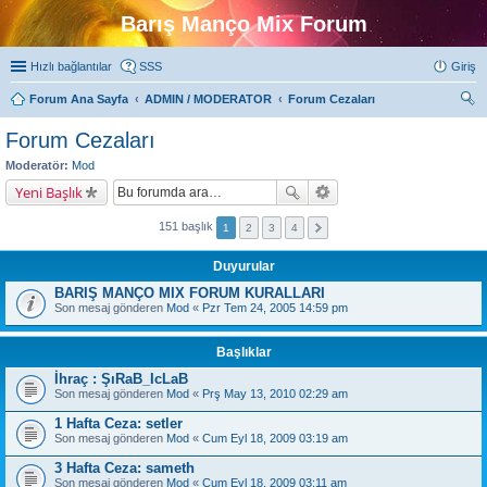
Barış Manço Mix Forum
Hızlı bağlantılar
SSS
Giriş
Forum Ana Sayfa
ADMIN / MODERATOR
Forum Cezaları
ra
Forum Cezaları
Moderatör:
Mod
Yeni Başlık
151 başlık
1
2
3
4
Duyurular
BARIŞ MANÇO MIX FORUM KURALLARI
Son mesaj gönderen
Mod
«
Pzr Tem 24, 2005 14:59 pm
Başlıklar
İhraç : ŞıRaB_IcLaB
Son mesaj gönderen
Mod
«
Prş May 13, 2010 02:29 am
1 Hafta Ceza: setler
Son mesaj gönderen
Mod
«
Cum Eyl 18, 2009 03:19 am
3 Hafta Ceza: sameth
Son mesaj gönderen
Mod
«
Cum Eyl 18, 2009 03:11 am