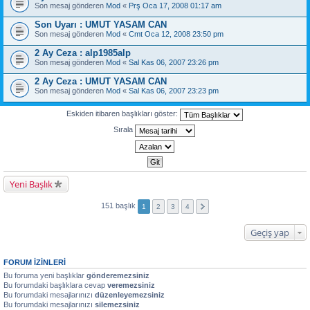
Son mesaj gönderen
Mod
«
Prş Oca 17, 2008 01:17 am
Son Uyarı : UMUT YASAM CAN
Son mesaj gönderen
Mod
«
Cmt Oca 12, 2008 23:50 pm
2 Ay Ceza : alp1985alp
Son mesaj gönderen
Mod
«
Sal Kas 06, 2007 23:26 pm
2 Ay Ceza : UMUT YASAM CAN
Son mesaj gönderen
Mod
«
Sal Kas 06, 2007 23:23 pm
Eskiden itibaren başlıkları göster:
Sırala
Yeni Başlık
151 başlık
1
2
3
4
Geçiş yap
FORUM IZINLERI
Bu foruma yeni başlıklar
gönderemezsiniz
Bu forumdaki başlıklara cevap
veremezsiniz
Bu forumdaki mesajlarınızı
düzenleyemezsiniz
Bu forumdaki mesajlarınızı
silemezsiniz