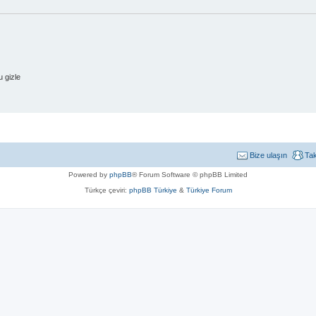
 gizle
Bize ulaşın
Ta
Powered by
phpBB
® Forum Software © phpBB Limited
Türkçe çeviri:
phpBB Türkiye
&
Türkiye Forum