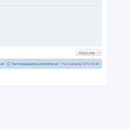
Geçiş yap
kım
Tüm mesaj panosu çerezlerini sil
Tüm zamanlar
UTC+03:00