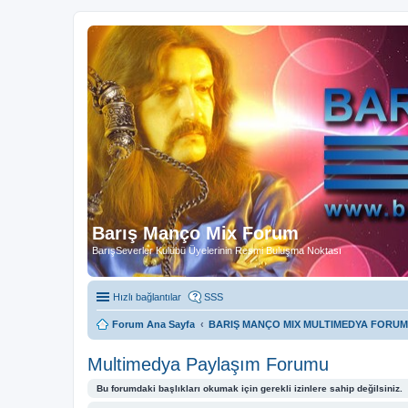
Barış Manço Mix Forum
BarışSeverler Kulübü Üyelerinin Resmi Buluşma Noktası
Hızlı bağlantılar
SSS
Forum Ana Sayfa
BARIŞ MANÇO MIX MULTIMEDYA FORUM
Multimedya Paylaşım Forumu
Bu forumdaki başlıkları okumak için gerekli izinlere sahip değilsiniz.