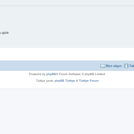
 gizle
Bize ulaşın
Ta
Powered by
phpBB
® Forum Software © phpBB Limited
Türkçe çeviri:
phpBB Türkiye
&
Türkiye Forum