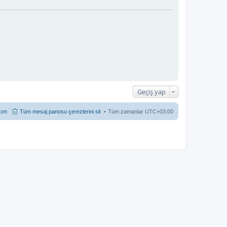
Geçiş yap
kım
Tüm mesaj panosu çerezlerini sil
Tüm zamanlar
UTC+03:00