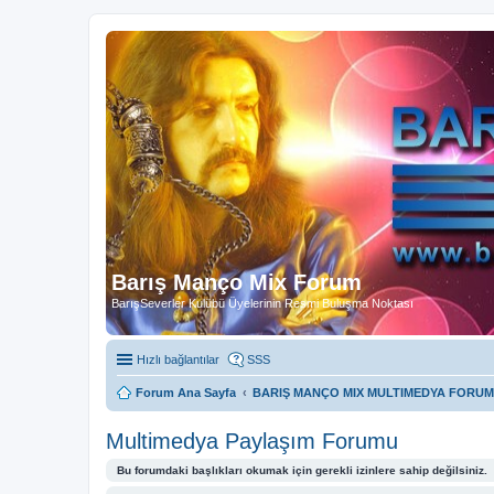
Barış Manço Mix Forum
BarışSeverler Kulübü Üyelerinin Resmi Buluşma Noktası
Hızlı bağlantılar
SSS
Forum Ana Sayfa
BARIŞ MANÇO MIX MULTIMEDYA FORUM
Multimedya Paylaşım Forumu
Bu forumdaki başlıkları okumak için gerekli izinlere sahip değilsiniz.