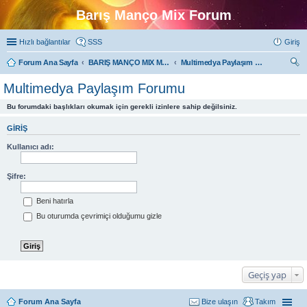
Barış Manço Mix Forum
Hızlı bağlantılar
SSS
Giriş
Forum Ana Sayfa
BARIŞ MANÇO MIX MULTIMEDYA FORUMLARI
Multimedya Paylaşım Forumu
ra
Multimedya Paylaşım Forumu
Bu forumdaki başlıkları okumak için gerekli izinlere sahip değilsiniz.
GIRIŞ
Kullanıcı adı:
Şifre:
Beni hatırla
Bu oturumda çevrimiçi olduğumu gizle
Geçiş yap
Forum Ana Sayfa
Bize ulaşın
Takım