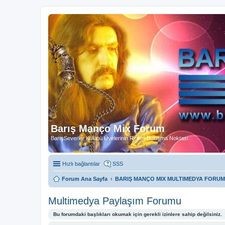
Barış Manço Mix Forum
BarışSeverler Kulübü Üyelerinin Resmi Buluşma Noktası
Hızlı bağlantılar
SSS
Forum Ana Sayfa
BARIŞ MANÇO MIX MULTIMEDYA FORUM
Multimedya Paylaşım Forumu
Bu forumdaki başlıkları okumak için gerekli izinlere sahip değilsiniz.