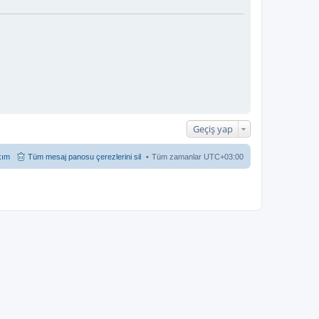
Geçiş yap
kım
Tüm mesaj panosu çerezlerini sil
Tüm zamanlar
UTC+03:00