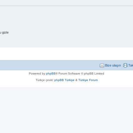
 gizle
Bize ulaşın
Ta
Powered by
phpBB
® Forum Software © phpBB Limited
Türkçe çeviri:
phpBB Türkiye
&
Türkiye Forum