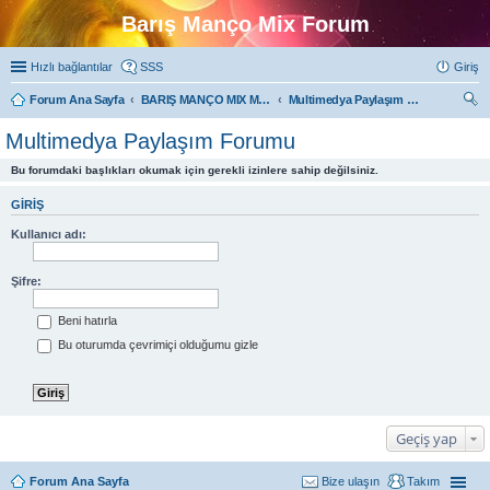
Barış Manço Mix Forum
Hızlı bağlantılar
SSS
Giriş
Forum Ana Sayfa
BARIŞ MANÇO MIX MULTIMEDYA FORUMLARI
Multimedya Paylaşım Forumu
ra
Multimedya Paylaşım Forumu
Bu forumdaki başlıkları okumak için gerekli izinlere sahip değilsiniz.
GIRIŞ
Kullanıcı adı:
Şifre:
Beni hatırla
Bu oturumda çevrimiçi olduğumu gizle
Geçiş yap
Forum Ana Sayfa
Bize ulaşın
Takım