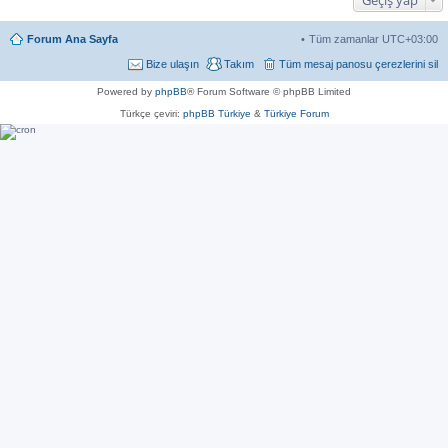
Forum Ana Sayfa
Tüm zamanlar
UTC+03:00
Bize ulaşın
Takım
Tüm mesaj panosu çerezlerini sil
Powered by
phpBB
® Forum Software © phpBB Limited
Türkçe çeviri:
phpBB Türkiye
&
Türkiye Forum