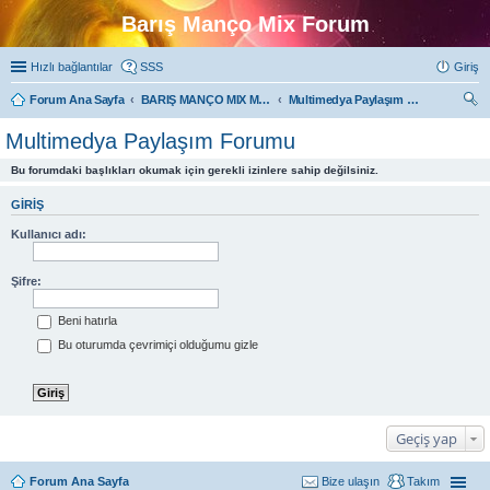
Barış Manço Mix Forum
Hızlı bağlantılar
SSS
Giriş
Forum Ana Sayfa
BARIŞ MANÇO MIX MULTIMEDYA FORUMLARI
Multimedya Paylaşım Forumu
ra
Multimedya Paylaşım Forumu
Bu forumdaki başlıkları okumak için gerekli izinlere sahip değilsiniz.
GIRIŞ
Kullanıcı adı:
Şifre:
Beni hatırla
Bu oturumda çevrimiçi olduğumu gizle
Geçiş yap
Forum Ana Sayfa
Bize ulaşın
Takım