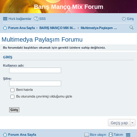
Barış Manço Mix Forum
Hızlı bağlantılar
SSS
Giriş
Forum Ana Sayfa
BARIŞ MANÇO MIX MULTIMEDYA FORUMLARI
Multimedya Paylaşım Forumu
ra
Multimedya Paylaşım Forumu
Bu forumdaki başlıkları okumak için gerekli izinlere sahip değilsiniz.
GIRIŞ
Kullanıcı adı:
Şifre:
Beni hatırla
Bu oturumda çevrimiçi olduğumu gizle
Geçiş yap
Forum Ana Sayfa
Bize ulaşın
Takım