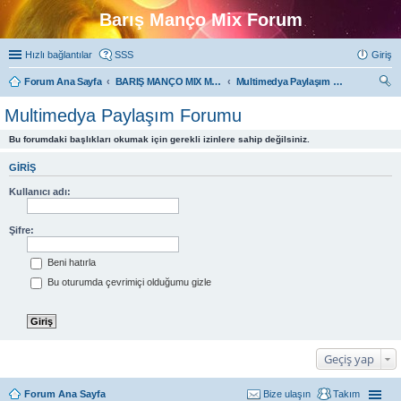
Barış Manço Mix Forum
Hızlı bağlantılar
SSS
Giriş
Forum Ana Sayfa
BARIŞ MANÇO MIX MULTIMEDYA FORUMLARI
Multimedya Paylaşım Forumu
ra
Multimedya Paylaşım Forumu
Bu forumdaki başlıkları okumak için gerekli izinlere sahip değilsiniz.
GIRIŞ
Kullanıcı adı:
Şifre:
Beni hatırla
Bu oturumda çevrimiçi olduğumu gizle
Geçiş yap
Forum Ana Sayfa
Bize ulaşın
Takım