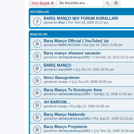
Yeni Başlık
DUYURULAR
BARIŞ MANÇO MIX FORUM KURALLARI
gönderen
Mod
» Pzr Tem 24, 2005 15:17 pm
BAŞLIKLAR
Barış Manço Official ( YouTube) 'da
gönderen
MANCHO1943
» Sal Şub 18, 2025 15:46 pm
Barış manço efsanevi sanatıdır
gönderen
ahmetyalcinkaya1992
» Cmt Kas 10, 2012 01:22 am
BARIŞ MANÇO
gönderen
memet59
» Çrş Eki 19, 2005 18:51 pm
Ikinci Basogretmen
gönderen
sinaay
» Çrş Oca 09, 2008 23:05 pm
Barış Manço Tv Kuruluyor Ama
gönderen
ahmetyalcinkaya1992
» Sal Ağu 12, 2008 13:02 pm
AH BARISIM...
gönderen
nuray
» Prş Ağu 12, 2004 10:39 am
Barış Manço Hakkında
gönderen
ahmetyalcinkaya1992
» Prş Şub 07, 2008 12:23 pm
Barış Manço Projelerim
gönderen
ahmetyalcinkaya1992
» Çrş Tem 16, 2008 16:56 pm