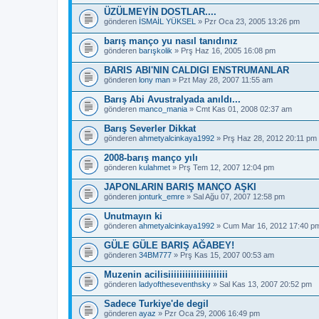
ÜZÜLMEYİN DOSTLAR....
gönderen
İSMAİL YÜKSEL
» Pzr Oca 23, 2005 13:26 pm
barış manço yu nasıl tanıdınız
gönderen
barışkolik
» Prş Haz 16, 2005 16:08 pm
BARIS ABI'NIN CALDIGI ENSTRUMANLAR
gönderen
lony man
» Pzt May 28, 2007 11:55 am
Barış Abi Avustralyada anıldı...
gönderen
manco_mania
» Cmt Kas 01, 2008 02:37 am
Barış Severler Dikkat
gönderen
ahmetyalcinkaya1992
» Prş Haz 28, 2012 20:11 pm
2008-barış manço yılı
gönderen
kulahmet
» Prş Tem 12, 2007 12:04 pm
JAPONLARIN BARIŞ MANÇO AŞKI
gönderen
jonturk_emre
» Sal Ağu 07, 2007 12:58 pm
Unutmayın ki
gönderen
ahmetyalcinkaya1992
» Cum Mar 16, 2012 17:40 p
GÜLE GÜLE BARIŞ AĞABEY!
gönderen
34BM777
» Prş Kas 15, 2007 00:53 am
Muzenin acilisiiiiiiiiiiiiiiiiiiiii
gönderen
ladyoftheseventhsky
» Sal Kas 13, 2007 20:52 pm
Sadece Turkiye'de degil
gönderen
ayaz
» Pzr Oca 29, 2006 16:49 pm