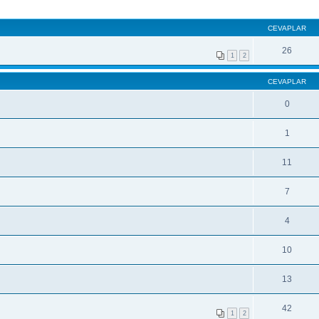
CEVAPLAR
26
1
2
CEVAPLAR
0
1
11
7
4
10
13
42
1
2