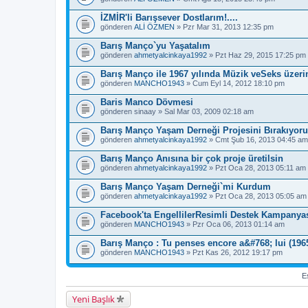
İZMİR'li Barışsever Dostlarım!....
gönderen
ALİ ÖZMEN
» Pzr Mar 31, 2013 12:35 pm
Barış Manço`yu Yaşatalım
gönderen
ahmetyalcinkaya1992
» Pzt Haz 29, 2015 17:25 pm
Barış Manço ile 1967 yılında Müzik veSeks üzeri
gönderen
MANCHO1943
» Cum Eyl 14, 2012 18:10 pm
Baris Manco Dövmesi
gönderen
sinaay
» Sal Mar 03, 2009 02:18 am
Barış Manço Yaşam Derneği Projesini Bırakıyor
gönderen
ahmetyalcinkaya1992
» Cmt Şub 16, 2013 04:45 am
Barış Manço Anısına bir çok proje üretilsin
gönderen
ahmetyalcinkaya1992
» Pzt Oca 28, 2013 05:11 am
Barış Manço Yaşam Derneği`mi Kurdum
gönderen
ahmetyalcinkaya1992
» Pzt Oca 28, 2013 05:05 am
Facebook'ta EngellilerResimli Destek Kampanya
gönderen
MANCHO1943
» Pzr Oca 06, 2013 01:14 am
Barış Manço : Tu penses encore a&#768; lui (1965
gönderen
MANCHO1943
» Pzt Kas 26, 2012 19:17 pm
Es
Yeni Başlık