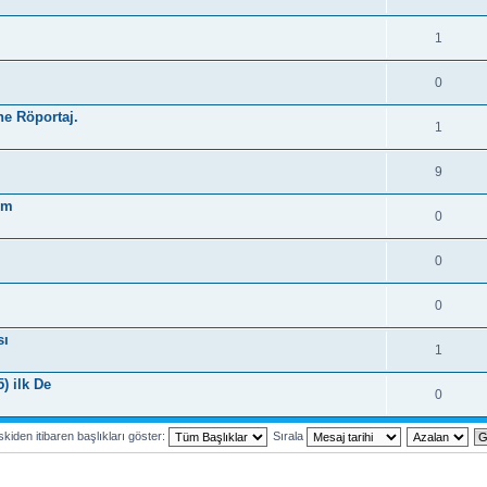
1
0
ne Röportaj.
1
9
um
0
0
0
sı
1
) ilk De
0
kiden itibaren başlıkları göster:
Sırala