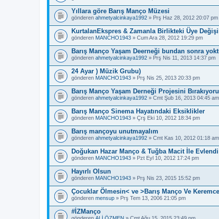
Yıllara göre Barış Manço Müzesi
gönderen
ahmetyalcinkaya1992
» Prş Haz 28, 2012 20:07 pm
KurtalanEkspres & Zamanla Birlikteki Üye Değişik
gönderen
MANCHO1943
» Cum Ara 28, 2012 19:29 pm
Barış Manço Yaşam Deerneği bundan sonra yokt
gönderen
ahmetyalcinkaya1992
» Prş Nis 11, 2013 14:37 pm
24 Ayar ) Müzik Grubu)
gönderen
MANCHO1943
» Prş Nis 25, 2013 20:33 pm
Barış Manço Yaşam Derneği Projesini Bırakıyor
gönderen
ahmetyalcinkaya1992
» Cmt Şub 16, 2013 04:45 am
Barış Manço Sinema Hayatındaki Eksiklikler
gönderen
MANCHO1943
» Çrş Eki 10, 2012 18:34 pm
Barış mançoyu unutmayalım
gönderen
ahmetyalcinkaya1992
» Cmt Kas 10, 2012 01:18 am
Doğukan Hazar Manço & Tuğba Macit İle Evlendi 
gönderen
MANCHO1943
» Pzt Eyl 10, 2012 17:24 pm
Hayırlı Olsun
gönderen
MANCHO1943
» Prş Nis 23, 2015 15:52 pm
Çocuklar Ölmesin< ve >Barış Manço Ve Keremc
gönderen
mensup
» Prş Tem 13, 2006 21:05 pm
#İZManço
gönderen
ALİ ÖZMEN
» Cmt Ağu 15, 2015 23:49 pm