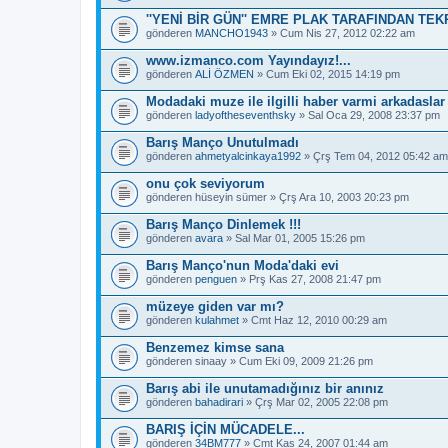
''YENİ BİR GÜN'' EMRE PLAK TARAFINDAN TEK
gönderen
MANCHO1943
» Cum Nis 27, 2012 02:22 am
www.izmanco.com Yayındayız!...
gönderen
ALİ ÖZMEN
» Cum Eki 02, 2015 14:19 pm
Modadaki muze ile ilgilli haber varmi arkadaslar
gönderen
ladyoftheseventhsky
» Sal Oca 29, 2008 23:37 pm
Barış Manço Unutulmadı
gönderen
ahmetyalcinkaya1992
» Çrş Tem 04, 2012 05:42 am
onu çok seviyorum
gönderen
hüseyin sümer
» Çrş Ara 10, 2003 20:23 pm
Barış Manço Dinlemek !!!
gönderen
avara
» Sal Mar 01, 2005 15:26 pm
Barış Manço'nun Moda'daki evi
gönderen
penguen
» Prş Kas 27, 2008 21:47 pm
müzeye giden var mı?
gönderen
kulahmet
» Cmt Haz 12, 2010 00:29 am
Benzemez kimse sana
gönderen
sinaay
» Cum Eki 09, 2009 21:26 pm
Barış abi ile unutamadığınız bir anınız
gönderen
bahadirari
» Çrş Mar 02, 2005 22:08 pm
BARIŞ İÇİN MÜCADELE...
gönderen
34BM777
» Cmt Kas 24, 2007 01:44 am