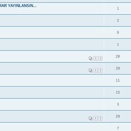
RAR YAYINLANSIN...
1
2
6
1
28
1
2
29
1
2
11
15
3
29
1
2
7