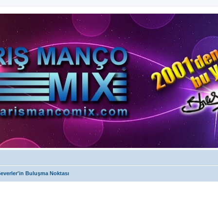
everler'in Buluşma Noktası