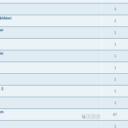
2
likleri
2
ur
1
1
um
1
1
1
:)
1
1
em
67
1
2
3
1