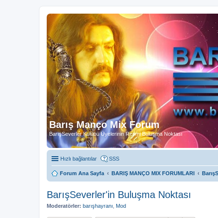
Barış Manço Mix Forum
BarışSeverler Kulübü Üyelerinin Resmi Buluşma Noktası
Hızlı bağlantılar
SSS
Forum Ana Sayfa
BARIŞ MANÇO MIX FORUMLARI
BarışS
BarışSeverler'in Buluşma Noktası
Moderatörler:
barışhayranı
,
Mod