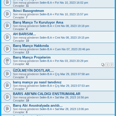
Son mesaj gönderen
Selim-B.A
«
Pzt Nis 10, 2023 16:02 pm
Cevaplar:
11
Ikinci Basogretmen
Son mesaj gönderen
Selim-B.A
«
Pzt Nis 10, 2023 15:57 pm
Cevaplar:
7
Barış Manço Tv Kuruluyor Ama
Son mesaj gönderen
Selim-B.A
«
Cmt Nis 08, 2023 19:18 pm
Cevaplar:
4
AH BARISIM...
Son mesaj gönderen
Selim-B.A
«
Cmt Nis 08, 2023 19:15 pm
Cevaplar:
10
Barış Manço Hakkında
Son mesaj gönderen
Selim-B.A
«
Cum Nis 07, 2023 20:46 pm
Cevaplar:
13
Barış Manço Projelerim
Son mesaj gönderen
Selim-B.A
«
Pzt Nis 03, 2023 20:29 pm
Cevaplar:
42
1
2
ÜZÜLMEYİN DOSTLAR....
Son mesaj gönderen
Selim-B.A
«
Çrş Mar 29, 2023 07:58 am
Cevaplar:
3
barış manço yu nasıl tanıdınız
Son mesaj gönderen
Selim-B.A
«
Çrş Mar 29, 2023 07:53 am
Cevaplar:
7
BARIS ABI'NIN CALDIGI ENSTRUMANLAR
Son mesaj gönderen
Selim-B.A
«
Sal Mar 28, 2023 16:56 pm
Cevaplar:
18
Barış Abi Avustralyada anıldı...
Son mesaj gönderen
Selim-B.A
«
Sal Mar 28, 2023 13:06 pm
Cevaplar:
8