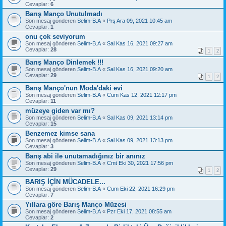
Cevaplar:
6
Barış Manço Unutulmadı
Son mesaj gönderen
Selim-B.A
«
Prş Ara 09, 2021 10:45 am
Cevaplar:
1
onu çok seviyorum
Son mesaj gönderen
Selim-B.A
«
Sal Kas 16, 2021 09:27 am
Cevaplar:
28
1
2
Barış Manço Dinlemek !!!
Son mesaj gönderen
Selim-B.A
«
Sal Kas 16, 2021 09:20 am
Cevaplar:
29
1
2
Barış Manço'nun Moda'daki evi
Son mesaj gönderen
Selim-B.A
«
Cum Kas 12, 2021 12:17 pm
Cevaplar:
11
müzeye giden var mı?
Son mesaj gönderen
Selim-B.A
«
Sal Kas 09, 2021 13:14 pm
Cevaplar:
15
Benzemez kimse sana
Son mesaj gönderen
Selim-B.A
«
Sal Kas 09, 2021 13:13 pm
Cevaplar:
3
Barış abi ile unutamadığınız bir anınız
Son mesaj gönderen
Selim-B.A
«
Cmt Eki 30, 2021 17:56 pm
Cevaplar:
29
1
2
BARIŞ İÇİN MÜCADELE...
Son mesaj gönderen
Selim-B.A
«
Cum Eki 22, 2021 16:29 pm
Cevaplar:
7
Yıllara göre Barış Manço Müzesi
Son mesaj gönderen
Selim-B.A
«
Pzr Eki 17, 2021 08:55 am
Cevaplar:
2