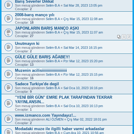
Barış Severler Dikkat
Son mesaj gönderen
Selim-B.A
«
Sal Mar 28, 2023 13:05 pm
Cevaplar:
2
2008-barış manço yılı
Son mesaj gönderen
Selim-B.A
«
Çrş Mar 15, 2023 11:08 am
Cevaplar:
18
JAPONLARIN BARIŞ MANÇO AŞKI
Son mesaj gönderen
Selim-B.A
«
Çrş Mar 15, 2023 11:07 am
Cevaplar:
27
1
2
Unutmayın ki
Son mesaj gönderen
Selim-B.A
«
Sal Mar 14, 2023 16:15 pm
Cevaplar:
2
GÜLE GÜLE BARIŞ AĞABEY!
Son mesaj gönderen
Selim-B.A
«
Pzr Mar 12, 2023 15:20 pm
Cevaplar:
13
Muzenin acilisiiiiiiiiiiiiiiiiiiiii
Son mesaj gönderen
Selim-B.A
«
Pzr Mar 12, 2023 15:15 pm
Cevaplar:
16
Sadece Turkiye'de degil
Son mesaj gönderen
Selim-B.A
«
Sal Oca 10, 2023 16:16 pm
Cevaplar:
9
''YENİ BİR GÜN'' EMRE PLAK TARAFINDAN TEKRAR
YAYINLANSIN...
Son mesaj gönderen
Selim-B.A
«
Sal Oca 10, 2023 16:13 pm
Cevaplar:
1
www.izmanco.com Yayındayız!...
Son mesaj gönderen
ALİ ÖZMEN
«
Çrş Mar 02, 2022 18:01 pm
Cevaplar:
2
Modadaki muze ile ilgilli haber varmi arkadaslar
Son mesaj gönderen
Selim-B.A
«
Cum Ara 10, 2021 10:56 am