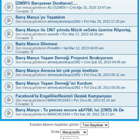
İZMİR'li Barışsever Dostlarım!....
Son mesaj gönderen
ALİ ÖZMEN
«
Cmt Ağu 15, 2015 23:47 pm
Cevaplar:
1
Barış Manço`yu Yaşatalım
Son mesaj gönderen
ahmetyalcinkaya1992
«
Pzt Haz 29, 2015 17:25 pm
Barış Manço ile 1967 yılında Müzik veSeks üzerine Röportaj.
Son mesaj gönderen
sameth
«
Pzr Mar 17, 2013 16:28 pm
Cevaplar:
1
Baris Manco Dövmesi
Son mesaj gönderen
Prowl84
«
Sal Mar 12, 2013 04:03 am
Cevaplar:
9
Barış Manço Yaşam Derneği Projesini Bırakıyorum
Son mesaj gönderen
ahmetyalcinkaya1992
«
Cmt Şub 16, 2013 04:45 am
Barış Manço Anısına bir çok proje üretilsin
Son mesaj gönderen
ahmetyalcinkaya1992
«
Pzt Oca 28, 2013 05:11 am
Barış Manço Yaşam Derneği`mi Kurdum
Son mesaj gönderen
ahmetyalcinkaya1992
«
Pzt Oca 28, 2013 05:05 am
Facebook'ta EngellilerResimli Destek Kampanyası
Son mesaj gönderen
MANCHO1943
«
Pzr Oca 06, 2013 01:15 am
Cevaplar:
1
Barış Manço : Tu penses encore a&#768; lui (1965) ilk De
Son mesaj gönderen
MANCHO1943
«
Pzt Kas 26, 2012 19:17 pm
Eskiden itibaren başlıkları göster:
Sırala