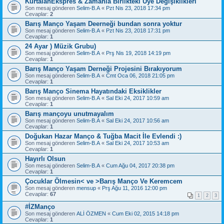
KurtalanEkspres & Zamanla Birlikteki Üye Değişiklikleri
Son mesaj gönderen
Selim-B.A
«
Pzt Nis 23, 2018 17:34 pm
Cevaplar:
2
Barış Manço Yaşam Deerneği bundan sonra yoktur
Son mesaj gönderen
Selim-B.A
«
Pzt Nis 23, 2018 17:31 pm
Cevaplar:
1
24 Ayar ) Müzik Grubu)
Son mesaj gönderen
Selim-B.A
«
Prş Nis 19, 2018 14:19 pm
Cevaplar:
1
Barış Manço Yaşam Derneği Projesini Bırakıyorum
Son mesaj gönderen
Selim-B.A
«
Cmt Oca 06, 2018 21:05 pm
Cevaplar:
1
Barış Manço Sinema Hayatındaki Eksiklikler
Son mesaj gönderen
Selim-B.A
«
Sal Eki 24, 2017 10:59 am
Cevaplar:
1
Barış mançoyu unutmayalım
Son mesaj gönderen
Selim-B.A
«
Sal Eki 24, 2017 10:56 am
Cevaplar:
1
Doğukan Hazar Manço & Tuğba Macit İle Evlendi :)
Son mesaj gönderen
Selim-B.A
«
Sal Eki 24, 2017 10:53 am
Cevaplar:
1
Hayırlı Olsun
Son mesaj gönderen
Selim-B.A
«
Cum Ağu 04, 2017 20:38 pm
Cevaplar:
1
Çocuklar Ölmesin< ve >Barış Manço Ve Keremcem
Son mesaj gönderen
mensup
«
Prş Ağu 11, 2016 12:00 pm
Cevaplar:
67
1
2
3
#İZManço
Son mesaj gönderen
ALİ ÖZMEN
«
Cum Eki 02, 2015 14:18 pm
Cevaplar:
1