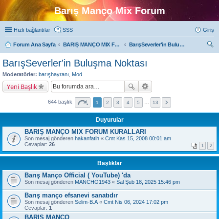
Barış Manço Mix Forum
Hızlı bağlantılar
SSS
Giriş
Forum Ana Sayfa
BARIŞ MANÇO MIX FORUMLARI
BarışSeverler'in Buluşma Noktası
ra
BarışSeverler'in Buluşma Noktası
Moderatörler:
barışhayranı
,
Mod
Yeni Başlık
644 başlık
1
2
3
4
5
…
13
Duyurular
BARIŞ MANÇO MIX FORUM KURALLARI
Son mesaj gönderen
hakanfatih
«
Cmt Kas 15, 2008 00:01 am
Cevaplar:
26
1
2
Başlıklar
Barış Manço Official ( YouTube) 'da
Son mesaj gönderen
MANCHO1943
«
Sal Şub 18, 2025 15:46 pm
Barış manço efsanevi sanatıdır
Son mesaj gönderen
Selim-B.A
«
Cmt Nis 06, 2024 17:02 pm
Cevaplar:
1
BARIŞ MANÇO