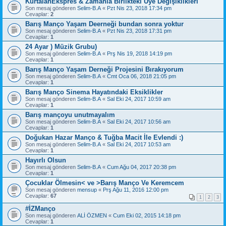
KurtalanEkspres & Zamanla Birlikteki Üye Değişiklikleri
Son mesaj gönderen
Selim-B.A
«
Pzt Nis 23, 2018 17:34 pm
Cevaplar:
2
Barış Manço Yaşam Deerneği bundan sonra yoktur
Son mesaj gönderen
Selim-B.A
«
Pzt Nis 23, 2018 17:31 pm
Cevaplar:
1
24 Ayar ) Müzik Grubu)
Son mesaj gönderen
Selim-B.A
«
Prş Nis 19, 2018 14:19 pm
Cevaplar:
1
Barış Manço Yaşam Derneği Projesini Bırakıyorum
Son mesaj gönderen
Selim-B.A
«
Cmt Oca 06, 2018 21:05 pm
Cevaplar:
1
Barış Manço Sinema Hayatındaki Eksiklikler
Son mesaj gönderen
Selim-B.A
«
Sal Eki 24, 2017 10:59 am
Cevaplar:
1
Barış mançoyu unutmayalım
Son mesaj gönderen
Selim-B.A
«
Sal Eki 24, 2017 10:56 am
Cevaplar:
1
Doğukan Hazar Manço & Tuğba Macit İle Evlendi :)
Son mesaj gönderen
Selim-B.A
«
Sal Eki 24, 2017 10:53 am
Cevaplar:
1
Hayırlı Olsun
Son mesaj gönderen
Selim-B.A
«
Cum Ağu 04, 2017 20:38 pm
Cevaplar:
1
Çocuklar Ölmesin< ve >Barış Manço Ve Keremcem
Son mesaj gönderen
mensup
«
Prş Ağu 11, 2016 12:00 pm
Cevaplar:
67
1
2
3
#İZManço
Son mesaj gönderen
ALİ ÖZMEN
«
Cum Eki 02, 2015 14:18 pm
Cevaplar:
1