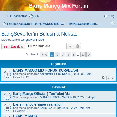
Barış Manço Mix Forum
Hızlı bağlantılar
SSS
Giriş
Forum Ana Sayfa
BARIŞ MANÇO MIX FORUMLARI
BarışSeverler'in Buluşma Noktası
ra
BarışSeverler'in Buluşma Noktası
Moderatörler:
barışhayranı
,
Mod
Yeni Başlık
644 başlık
1
2
3
4
5
…
13
Duyurular
BARIŞ MANÇO MIX FORUM KURALLARI
Son mesaj gönderen
hakanfatih
«
Cmt Kas 15, 2008 00:01 am
Cevaplar:
26
1
2
Başlıklar
Barış Manço Official ( YouTube) 'da
Son mesaj gönderen
MANCHO1943
«
Sal Şub 18, 2025 15:46 pm
Barış manço efsanevi sanatıdır
Son mesaj gönderen
Selim-B.A
«
Cmt Nis 06, 2024 17:02 pm
Cevaplar:
1
BARIŞ MANÇO