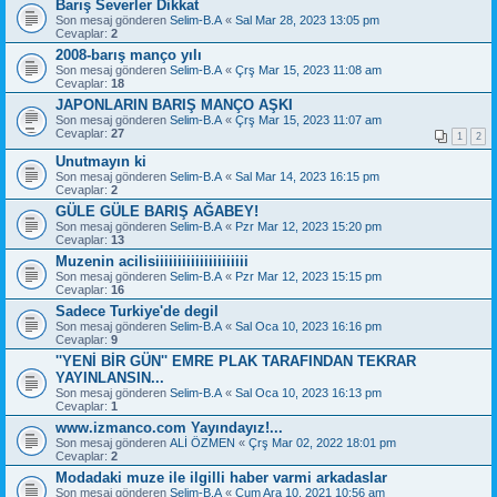
Barış Severler Dikkat
Son mesaj gönderen
Selim-B.A
«
Sal Mar 28, 2023 13:05 pm
Cevaplar:
2
2008-barış manço yılı
Son mesaj gönderen
Selim-B.A
«
Çrş Mar 15, 2023 11:08 am
Cevaplar:
18
JAPONLARIN BARIŞ MANÇO AŞKI
Son mesaj gönderen
Selim-B.A
«
Çrş Mar 15, 2023 11:07 am
Cevaplar:
27
1
2
Unutmayın ki
Son mesaj gönderen
Selim-B.A
«
Sal Mar 14, 2023 16:15 pm
Cevaplar:
2
GÜLE GÜLE BARIŞ AĞABEY!
Son mesaj gönderen
Selim-B.A
«
Pzr Mar 12, 2023 15:20 pm
Cevaplar:
13
Muzenin acilisiiiiiiiiiiiiiiiiiiiii
Son mesaj gönderen
Selim-B.A
«
Pzr Mar 12, 2023 15:15 pm
Cevaplar:
16
Sadece Turkiye'de degil
Son mesaj gönderen
Selim-B.A
«
Sal Oca 10, 2023 16:16 pm
Cevaplar:
9
''YENİ BİR GÜN'' EMRE PLAK TARAFINDAN TEKRAR
YAYINLANSIN...
Son mesaj gönderen
Selim-B.A
«
Sal Oca 10, 2023 16:13 pm
Cevaplar:
1
www.izmanco.com Yayındayız!...
Son mesaj gönderen
ALİ ÖZMEN
«
Çrş Mar 02, 2022 18:01 pm
Cevaplar:
2
Modadaki muze ile ilgilli haber varmi arkadaslar
Son mesaj gönderen
Selim-B.A
«
Cum Ara 10, 2021 10:56 am