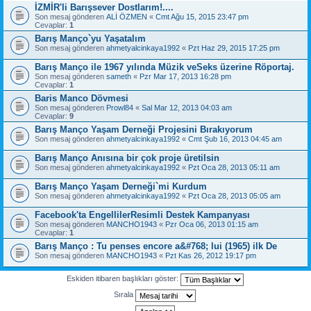
İZMİR'li Barışsever Dostlarım!....
Son mesaj gönderen
ALİ ÖZMEN
«
Cmt Ağu 15, 2015 23:47 pm
Cevaplar:
1
Barış Manço`yu Yaşatalım
Son mesaj gönderen
ahmetyalcinkaya1992
«
Pzt Haz 29, 2015 17:25 pm
Barış Manço ile 1967 yılında Müzik veSeks üzerine Röportaj.
Son mesaj gönderen
sameth
«
Pzr Mar 17, 2013 16:28 pm
Cevaplar:
1
Baris Manco Dövmesi
Son mesaj gönderen
Prowl84
«
Sal Mar 12, 2013 04:03 am
Cevaplar:
9
Barış Manço Yaşam Derneği Projesini Bırakıyorum
Son mesaj gönderen
ahmetyalcinkaya1992
«
Cmt Şub 16, 2013 04:45 am
Barış Manço Anısına bir çok proje üretilsin
Son mesaj gönderen
ahmetyalcinkaya1992
«
Pzt Oca 28, 2013 05:11 am
Barış Manço Yaşam Derneği`mi Kurdum
Son mesaj gönderen
ahmetyalcinkaya1992
«
Pzt Oca 28, 2013 05:05 am
Facebook'ta EngellilerResimli Destek Kampanyası
Son mesaj gönderen
MANCHO1943
«
Pzr Oca 06, 2013 01:15 am
Cevaplar:
1
Barış Manço : Tu penses encore a&#768; lui (1965) ilk De
Son mesaj gönderen
MANCHO1943
«
Pzt Kas 26, 2012 19:17 pm
Eskiden itibaren başlıkları göster:
Sırala