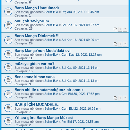
Cevaplar:
6
Barış Manço Unutulmadı
Son mesaj gönderen
Selim-B.A
«
Prş Ara 09, 2021 10:45 am
Cevaplar:
1
onu çok seviyorum
Son mesaj gönderen
Selim-B.A
«
Sal Kas 16, 2021 09:27 am
Cevaplar:
28
1
2
Barış Manço Dinlemek !!!
Son mesaj gönderen
Selim-B.A
«
Sal Kas 16, 2021 09:20 am
Cevaplar:
29
1
2
Barış Manço'nun Moda'daki evi
Son mesaj gönderen
Selim-B.A
«
Cum Kas 12, 2021 12:17 pm
Cevaplar:
11
müzeye giden var mı?
Son mesaj gönderen
Selim-B.A
«
Sal Kas 09, 2021 13:14 pm
Cevaplar:
15
Benzemez kimse sana
Son mesaj gönderen
Selim-B.A
«
Sal Kas 09, 2021 13:13 pm
Cevaplar:
3
Barış abi ile unutamadığınız bir anınız
Son mesaj gönderen
Selim-B.A
«
Cmt Eki 30, 2021 17:56 pm
Cevaplar:
29
1
2
BARIŞ İÇİN MÜCADELE...
Son mesaj gönderen
Selim-B.A
«
Cum Eki 22, 2021 16:29 pm
Cevaplar:
7
Yıllara göre Barış Manço Müzesi
Son mesaj gönderen
Selim-B.A
«
Pzr Eki 17, 2021 08:55 am
Cevaplar:
2