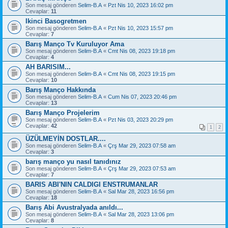
Son mesaj gönderen
Selim-B.A
«
Pzt Nis 10, 2023 16:02 pm
Cevaplar:
11
Ikinci Basogretmen
Son mesaj gönderen
Selim-B.A
«
Pzt Nis 10, 2023 15:57 pm
Cevaplar:
7
Barış Manço Tv Kuruluyor Ama
Son mesaj gönderen
Selim-B.A
«
Cmt Nis 08, 2023 19:18 pm
Cevaplar:
4
AH BARISIM...
Son mesaj gönderen
Selim-B.A
«
Cmt Nis 08, 2023 19:15 pm
Cevaplar:
10
Barış Manço Hakkında
Son mesaj gönderen
Selim-B.A
«
Cum Nis 07, 2023 20:46 pm
Cevaplar:
13
Barış Manço Projelerim
Son mesaj gönderen
Selim-B.A
«
Pzt Nis 03, 2023 20:29 pm
Cevaplar:
42
1
2
ÜZÜLMEYİN DOSTLAR....
Son mesaj gönderen
Selim-B.A
«
Çrş Mar 29, 2023 07:58 am
Cevaplar:
3
barış manço yu nasıl tanıdınız
Son mesaj gönderen
Selim-B.A
«
Çrş Mar 29, 2023 07:53 am
Cevaplar:
7
BARIS ABI'NIN CALDIGI ENSTRUMANLAR
Son mesaj gönderen
Selim-B.A
«
Sal Mar 28, 2023 16:56 pm
Cevaplar:
18
Barış Abi Avustralyada anıldı...
Son mesaj gönderen
Selim-B.A
«
Sal Mar 28, 2023 13:06 pm
Cevaplar:
8