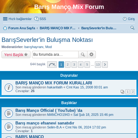
Barış Manço Mix Forum
Hızlı bağlantılar
SSS
Giriş
Forum Ana Sayfa
BARIŞ MANÇO MIX FORUMLARI
BarışSeverler'in Buluşma Noktası
ra
BarışSeverler'in Buluşma Noktası
Moderatörler:
barışhayranı
,
Mod
Yeni Başlık
644 başlık
1
2
3
4
5
…
13
Duyurular
BARIŞ MANÇO MIX FORUM KURALLARI
Son mesaj gönderen
hakanfatih
«
Cmt Kas 15, 2008 00:01 am
Cevaplar:
26
1
2
Başlıklar
Barış Manço Official ( YouTube) 'da
Son mesaj gönderen
MANCHO1943
«
Sal Şub 18, 2025 15:46 pm
Barış manço efsanevi sanatıdır
Son mesaj gönderen
Selim-B.A
«
Cmt Nis 06, 2024 17:02 pm
Cevaplar:
1
BARIŞ MANÇO