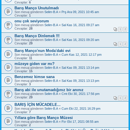
Cevaplar:
6
Barış Manço Unutulmadı
Son mesaj gönderen
Selim-B.A
«
Prş Ara 09, 2021 10:45 am
Cevaplar:
1
onu çok seviyorum
Son mesaj gönderen
Selim-B.A
«
Sal Kas 16, 2021 09:27 am
Cevaplar:
28
1
2
Barış Manço Dinlemek !!!
Son mesaj gönderen
Selim-B.A
«
Sal Kas 16, 2021 09:20 am
Cevaplar:
29
1
2
Barış Manço'nun Moda'daki evi
Son mesaj gönderen
Selim-B.A
«
Cum Kas 12, 2021 12:17 pm
Cevaplar:
11
müzeye giden var mı?
Son mesaj gönderen
Selim-B.A
«
Sal Kas 09, 2021 13:14 pm
Cevaplar:
15
Benzemez kimse sana
Son mesaj gönderen
Selim-B.A
«
Sal Kas 09, 2021 13:13 pm
Cevaplar:
3
Barış abi ile unutamadığınız bir anınız
Son mesaj gönderen
Selim-B.A
«
Cmt Eki 30, 2021 17:56 pm
Cevaplar:
29
1
2
BARIŞ İÇİN MÜCADELE...
Son mesaj gönderen
Selim-B.A
«
Cum Eki 22, 2021 16:29 pm
Cevaplar:
7
Yıllara göre Barış Manço Müzesi
Son mesaj gönderen
Selim-B.A
«
Pzr Eki 17, 2021 08:55 am
Cevaplar:
2