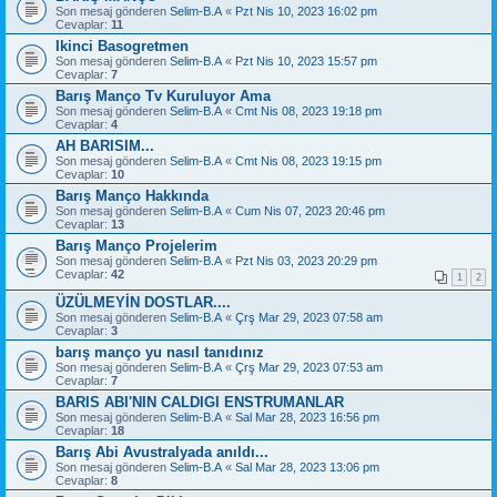
Son mesaj gönderen
Selim-B.A
«
Pzt Nis 10, 2023 16:02 pm
Cevaplar:
11
Ikinci Basogretmen
Son mesaj gönderen
Selim-B.A
«
Pzt Nis 10, 2023 15:57 pm
Cevaplar:
7
Barış Manço Tv Kuruluyor Ama
Son mesaj gönderen
Selim-B.A
«
Cmt Nis 08, 2023 19:18 pm
Cevaplar:
4
AH BARISIM...
Son mesaj gönderen
Selim-B.A
«
Cmt Nis 08, 2023 19:15 pm
Cevaplar:
10
Barış Manço Hakkında
Son mesaj gönderen
Selim-B.A
«
Cum Nis 07, 2023 20:46 pm
Cevaplar:
13
Barış Manço Projelerim
Son mesaj gönderen
Selim-B.A
«
Pzt Nis 03, 2023 20:29 pm
Cevaplar:
42
1
2
ÜZÜLMEYİN DOSTLAR....
Son mesaj gönderen
Selim-B.A
«
Çrş Mar 29, 2023 07:58 am
Cevaplar:
3
barış manço yu nasıl tanıdınız
Son mesaj gönderen
Selim-B.A
«
Çrş Mar 29, 2023 07:53 am
Cevaplar:
7
BARIS ABI'NIN CALDIGI ENSTRUMANLAR
Son mesaj gönderen
Selim-B.A
«
Sal Mar 28, 2023 16:56 pm
Cevaplar:
18
Barış Abi Avustralyada anıldı...
Son mesaj gönderen
Selim-B.A
«
Sal Mar 28, 2023 13:06 pm
Cevaplar:
8