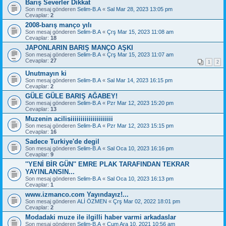
Barış Severler Dikkat
Son mesaj gönderen
Selim-B.A
«
Sal Mar 28, 2023 13:05 pm
Cevaplar:
2
2008-barış manço yılı
Son mesaj gönderen
Selim-B.A
«
Çrş Mar 15, 2023 11:08 am
Cevaplar:
18
JAPONLARIN BARIŞ MANÇO AŞKI
Son mesaj gönderen
Selim-B.A
«
Çrş Mar 15, 2023 11:07 am
Cevaplar:
27
1
2
Unutmayın ki
Son mesaj gönderen
Selim-B.A
«
Sal Mar 14, 2023 16:15 pm
Cevaplar:
2
GÜLE GÜLE BARIŞ AĞABEY!
Son mesaj gönderen
Selim-B.A
«
Pzr Mar 12, 2023 15:20 pm
Cevaplar:
13
Muzenin acilisiiiiiiiiiiiiiiiiiiiii
Son mesaj gönderen
Selim-B.A
«
Pzr Mar 12, 2023 15:15 pm
Cevaplar:
16
Sadece Turkiye'de degil
Son mesaj gönderen
Selim-B.A
«
Sal Oca 10, 2023 16:16 pm
Cevaplar:
9
''YENİ BİR GÜN'' EMRE PLAK TARAFINDAN TEKRAR
YAYINLANSIN...
Son mesaj gönderen
Selim-B.A
«
Sal Oca 10, 2023 16:13 pm
Cevaplar:
1
www.izmanco.com Yayındayız!...
Son mesaj gönderen
ALİ ÖZMEN
«
Çrş Mar 02, 2022 18:01 pm
Cevaplar:
2
Modadaki muze ile ilgilli haber varmi arkadaslar
Son mesaj gönderen
Selim-B.A
«
Cum Ara 10, 2021 10:56 am