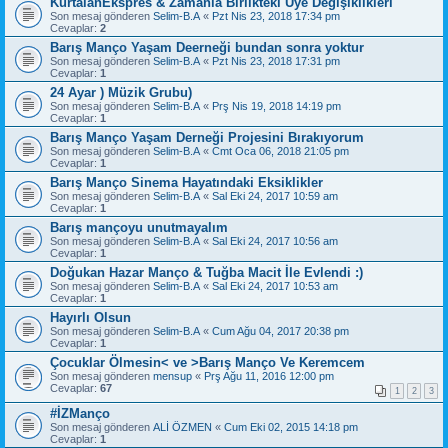
KurtalanEkspres & Zamanla Birlikteki Üye Değişiklikleri
Son mesaj gönderen
Selim-B.A
«
Pzt Nis 23, 2018 17:34 pm
Cevaplar:
2
Barış Manço Yaşam Deerneği bundan sonra yoktur
Son mesaj gönderen
Selim-B.A
«
Pzt Nis 23, 2018 17:31 pm
Cevaplar:
1
24 Ayar ) Müzik Grubu)
Son mesaj gönderen
Selim-B.A
«
Prş Nis 19, 2018 14:19 pm
Cevaplar:
1
Barış Manço Yaşam Derneği Projesini Bırakıyorum
Son mesaj gönderen
Selim-B.A
«
Cmt Oca 06, 2018 21:05 pm
Cevaplar:
1
Barış Manço Sinema Hayatındaki Eksiklikler
Son mesaj gönderen
Selim-B.A
«
Sal Eki 24, 2017 10:59 am
Cevaplar:
1
Barış mançoyu unutmayalım
Son mesaj gönderen
Selim-B.A
«
Sal Eki 24, 2017 10:56 am
Cevaplar:
1
Doğukan Hazar Manço & Tuğba Macit İle Evlendi :)
Son mesaj gönderen
Selim-B.A
«
Sal Eki 24, 2017 10:53 am
Cevaplar:
1
Hayırlı Olsun
Son mesaj gönderen
Selim-B.A
«
Cum Ağu 04, 2017 20:38 pm
Cevaplar:
1
Çocuklar Ölmesin< ve >Barış Manço Ve Keremcem
Son mesaj gönderen
mensup
«
Prş Ağu 11, 2016 12:00 pm
Cevaplar:
67
1
2
3
#İZManço
Son mesaj gönderen
ALİ ÖZMEN
«
Cum Eki 02, 2015 14:18 pm
Cevaplar:
1