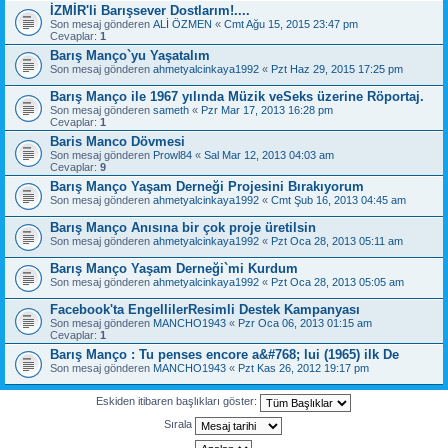
İZMİR'li Barışsever Dostlarım!....
Son mesaj gönderen
ALİ ÖZMEN
«
Cmt Ağu 15, 2015 23:47 pm
Cevaplar:
1
Barış Manço`yu Yaşatalım
Son mesaj gönderen
ahmetyalcinkaya1992
«
Pzt Haz 29, 2015 17:25 pm
Barış Manço ile 1967 yılında Müzik veSeks üzerine Röportaj.
Son mesaj gönderen
sameth
«
Pzr Mar 17, 2013 16:28 pm
Cevaplar:
1
Baris Manco Dövmesi
Son mesaj gönderen
Prowl84
«
Sal Mar 12, 2013 04:03 am
Cevaplar:
9
Barış Manço Yaşam Derneği Projesini Bırakıyorum
Son mesaj gönderen
ahmetyalcinkaya1992
«
Cmt Şub 16, 2013 04:45 am
Barış Manço Anısına bir çok proje üretilsin
Son mesaj gönderen
ahmetyalcinkaya1992
«
Pzt Oca 28, 2013 05:11 am
Barış Manço Yaşam Derneği`mi Kurdum
Son mesaj gönderen
ahmetyalcinkaya1992
«
Pzt Oca 28, 2013 05:05 am
Facebook'ta EngellilerResimli Destek Kampanyası
Son mesaj gönderen
MANCHO1943
«
Pzr Oca 06, 2013 01:15 am
Cevaplar:
1
Barış Manço : Tu penses encore a&#768; lui (1965) ilk De
Son mesaj gönderen
MANCHO1943
«
Pzt Kas 26, 2012 19:17 pm
Eskiden itibaren başlıkları göster:
Sırala