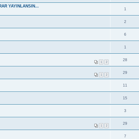
RAR YAYINLANSIN...
1
2
6
1
28
1
2
29
1
2
11
15
3
29
1
2
7