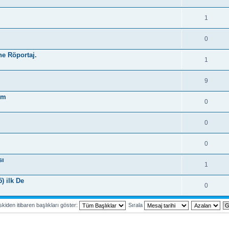
1
0
ne Röportaj.
1
9
um
0
0
0
sı
1
) ilk De
0
kiden itibaren başlıkları göster:
Sırala