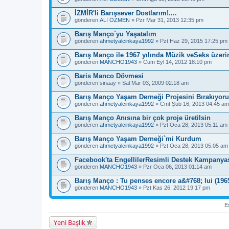
İZMİR'li Barışsever Dostlarım!....
gönderen
ALİ ÖZMEN
» Pzr Mar 31, 2013 12:35 pm
Barış Manço`yu Yaşatalım
gönderen
ahmetyalcinkaya1992
» Pzt Haz 29, 2015 17:25 pm
Barış Manço ile 1967 yılında Müzik veSeks üzeri
gönderen
MANCHO1943
» Cum Eyl 14, 2012 18:10 pm
Baris Manco Dövmesi
gönderen
sinaay
» Sal Mar 03, 2009 02:18 am
Barış Manço Yaşam Derneği Projesini Bırakıyor
gönderen
ahmetyalcinkaya1992
» Cmt Şub 16, 2013 04:45 am
Barış Manço Anısına bir çok proje üretilsin
gönderen
ahmetyalcinkaya1992
» Pzt Oca 28, 2013 05:11 am
Barış Manço Yaşam Derneği`mi Kurdum
gönderen
ahmetyalcinkaya1992
» Pzt Oca 28, 2013 05:05 am
Facebook'ta EngellilerResimli Destek Kampanya
gönderen
MANCHO1943
» Pzr Oca 06, 2013 01:14 am
Barış Manço : Tu penses encore a&#768; lui (1965
gönderen
MANCHO1943
» Pzt Kas 26, 2012 19:17 pm
Es
Yeni Başlık