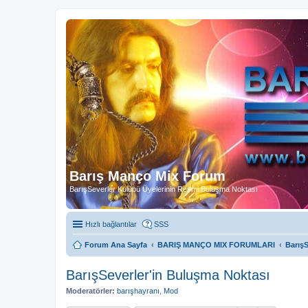
Barış Manço Mix Forum
BarışSeverler Kulübü Üyelerinin Resmi Buluşma Noktası
Hızlı bağlantılar
SSS
Forum Ana Sayfa
BARIŞ MANÇO MIX FORUMLARI
BarışS
BarışSeverler'in Buluşma Noktası
Moderatörler:
barışhayranı
,
Mod