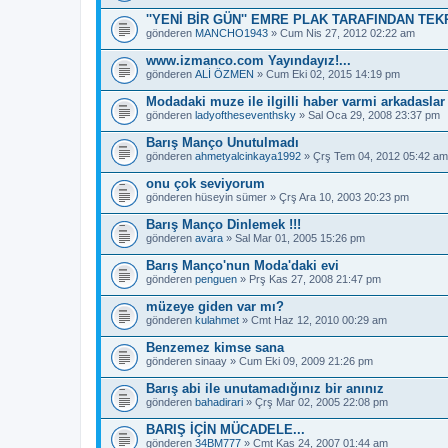
''YENİ BİR GÜN'' EMRE PLAK TARAFINDAN TEK
gönderen
MANCHO1943
» Cum Nis 27, 2012 02:22 am
www.izmanco.com Yayındayız!...
gönderen
ALİ ÖZMEN
» Cum Eki 02, 2015 14:19 pm
Modadaki muze ile ilgilli haber varmi arkadaslar
gönderen
ladyoftheseventhsky
» Sal Oca 29, 2008 23:37 pm
Barış Manço Unutulmadı
gönderen
ahmetyalcinkaya1992
» Çrş Tem 04, 2012 05:42 am
onu çok seviyorum
gönderen
hüseyin sümer
» Çrş Ara 10, 2003 20:23 pm
Barış Manço Dinlemek !!!
gönderen
avara
» Sal Mar 01, 2005 15:26 pm
Barış Manço'nun Moda'daki evi
gönderen
penguen
» Prş Kas 27, 2008 21:47 pm
müzeye giden var mı?
gönderen
kulahmet
» Cmt Haz 12, 2010 00:29 am
Benzemez kimse sana
gönderen
sinaay
» Cum Eki 09, 2009 21:26 pm
Barış abi ile unutamadığınız bir anınız
gönderen
bahadirari
» Çrş Mar 02, 2005 22:08 pm
BARIŞ İÇİN MÜCADELE...
gönderen
34BM777
» Cmt Kas 24, 2007 01:44 am