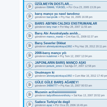
ÜZÜLMEYİN DOSTLAR....
gönderen
İSMAİL YÜKSEL
» Pzr Oca 23, 2005 13:26 pm
barış manço yu nasıl tanıdınız
gönderen
barışkolik
» Prş Haz 16, 2005 16:08 pm
BARIS ABI'NIN CALDIGI ENSTRUMANLAR
gönderen
lony man
» Pzt May 28, 2007 11:55 am
Barış Abi Avustralyada anıldı...
gönderen
manco_mania
» Cmt Kas 01, 2008 02:37 am
Barış Severler Dikkat
gönderen
ahmetyalcinkaya1992
» Prş Haz 28, 2012 20:11 pm
2008-barış manço yılı
gönderen
kulahmet
» Prş Tem 12, 2007 12:04 pm
JAPONLARIN BARIŞ MANÇO AŞKI
gönderen
jonturk_emre
» Sal Ağu 07, 2007 12:58 pm
Unutmayın ki
gönderen
ahmetyalcinkaya1992
» Cum Mar 16, 2012 17:40 p
GÜLE GÜLE BARIŞ AĞABEY!
gönderen
34BM777
» Prş Kas 15, 2007 00:53 am
Muzenin acilisiiiiiiiiiiiiiiiiiiiii
gönderen
ladyoftheseventhsky
» Sal Kas 13, 2007 20:52 pm
Sadece Turkiye'de degil
gönderen
ayaz
» Pzr Oca 29, 2006 16:49 pm