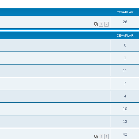
CEVAPLAR
26
1
2
CEVAPLAR
0
1
11
7
4
10
13
42
1
2