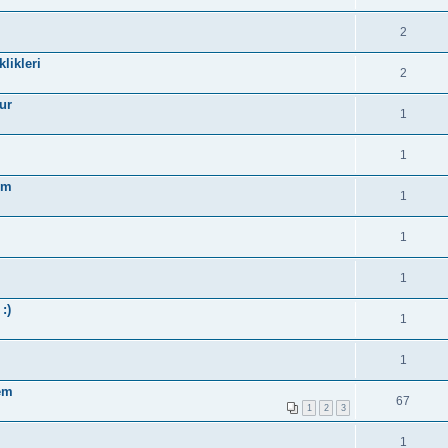
2
likleri
2
ur
1
1
um
1
1
1
:)
1
1
em
67
1
2
3
1