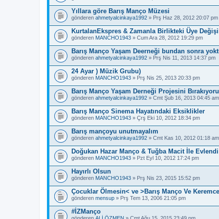
Yıllara göre Barış Manço Müzesi
gönderen
ahmetyalcinkaya1992
» Prş Haz 28, 2012 20:07 pm
KurtalanEkspres & Zamanla Birlikteki Üye Değişik
gönderen
MANCHO1943
» Cum Ara 28, 2012 19:29 pm
Barış Manço Yaşam Deerneği bundan sonra yokt
gönderen
ahmetyalcinkaya1992
» Prş Nis 11, 2013 14:37 pm
24 Ayar ) Müzik Grubu)
gönderen
MANCHO1943
» Prş Nis 25, 2013 20:33 pm
Barış Manço Yaşam Derneği Projesini Bırakıyor
gönderen
ahmetyalcinkaya1992
» Cmt Şub 16, 2013 04:45 am
Barış Manço Sinema Hayatındaki Eksiklikler
gönderen
MANCHO1943
» Çrş Eki 10, 2012 18:34 pm
Barış mançoyu unutmayalım
gönderen
ahmetyalcinkaya1992
» Cmt Kas 10, 2012 01:18 am
Doğukan Hazar Manço & Tuğba Macit İle Evlendi 
gönderen
MANCHO1943
» Pzt Eyl 10, 2012 17:24 pm
Hayırlı Olsun
gönderen
MANCHO1943
» Prş Nis 23, 2015 15:52 pm
Çocuklar Ölmesin< ve >Barış Manço Ve Keremc
gönderen
mensup
» Prş Tem 13, 2006 21:05 pm
#İZManço
gönderen
ALİ ÖZMEN
» Cmt Ağu 15, 2015 23:49 pm