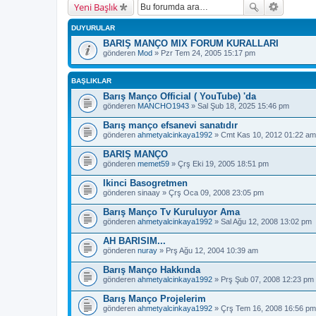
Yeni Başlık
DUYURULAR
BARIŞ MANÇO MIX FORUM KURALLARI
gönderen
Mod
» Pzr Tem 24, 2005 15:17 pm
BAŞLIKLAR
Barış Manço Official ( YouTube) 'da
gönderen
MANCHO1943
» Sal Şub 18, 2025 15:46 pm
Barış manço efsanevi sanatıdır
gönderen
ahmetyalcinkaya1992
» Cmt Kas 10, 2012 01:22 am
BARIŞ MANÇO
gönderen
memet59
» Çrş Eki 19, 2005 18:51 pm
Ikinci Basogretmen
gönderen
sinaay
» Çrş Oca 09, 2008 23:05 pm
Barış Manço Tv Kuruluyor Ama
gönderen
ahmetyalcinkaya1992
» Sal Ağu 12, 2008 13:02 pm
AH BARISIM...
gönderen
nuray
» Prş Ağu 12, 2004 10:39 am
Barış Manço Hakkında
gönderen
ahmetyalcinkaya1992
» Prş Şub 07, 2008 12:23 pm
Barış Manço Projelerim
gönderen
ahmetyalcinkaya1992
» Çrş Tem 16, 2008 16:56 pm