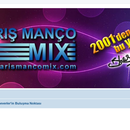
everler'in Buluşma Noktası