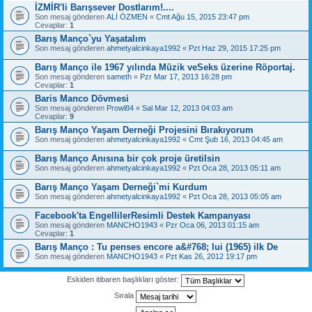
İZMİR'li Barışsever Dostlarım!....
Son mesaj gönderen
ALİ ÖZMEN
«
Cmt Ağu 15, 2015 23:47 pm
Cevaplar:
1
Barış Manço`yu Yaşatalım
Son mesaj gönderen
ahmetyalcinkaya1992
«
Pzt Haz 29, 2015 17:25 pm
Barış Manço ile 1967 yılında Müzik veSeks üzerine Röportaj.
Son mesaj gönderen
sameth
«
Pzr Mar 17, 2013 16:28 pm
Cevaplar:
1
Baris Manco Dövmesi
Son mesaj gönderen
Prowl84
«
Sal Mar 12, 2013 04:03 am
Cevaplar:
9
Barış Manço Yaşam Derneği Projesini Bırakıyorum
Son mesaj gönderen
ahmetyalcinkaya1992
«
Cmt Şub 16, 2013 04:45 am
Barış Manço Anısına bir çok proje üretilsin
Son mesaj gönderen
ahmetyalcinkaya1992
«
Pzt Oca 28, 2013 05:11 am
Barış Manço Yaşam Derneği`mi Kurdum
Son mesaj gönderen
ahmetyalcinkaya1992
«
Pzt Oca 28, 2013 05:05 am
Facebook'ta EngellilerResimli Destek Kampanyası
Son mesaj gönderen
MANCHO1943
«
Pzr Oca 06, 2013 01:15 am
Cevaplar:
1
Barış Manço : Tu penses encore a&#768; lui (1965) ilk De
Son mesaj gönderen
MANCHO1943
«
Pzt Kas 26, 2012 19:17 pm
Eskiden itibaren başlıkları göster:
Sırala