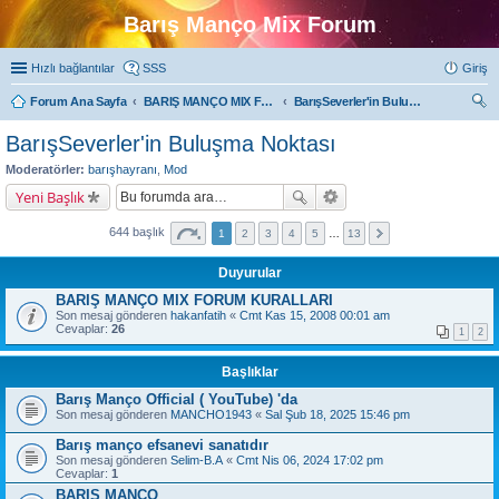
Barış Manço Mix Forum
Hızlı bağlantılar
SSS
Giriş
Forum Ana Sayfa
BARIŞ MANÇO MIX FORUMLARI
BarışSeverler'in Buluşma Noktası
ra
BarışSeverler'in Buluşma Noktası
Moderatörler:
barışhayranı
,
Mod
Yeni Başlık
644 başlık
1
2
3
4
5
…
13
Duyurular
BARIŞ MANÇO MIX FORUM KURALLARI
Son mesaj gönderen
hakanfatih
«
Cmt Kas 15, 2008 00:01 am
Cevaplar:
26
1
2
Başlıklar
Barış Manço Official ( YouTube) 'da
Son mesaj gönderen
MANCHO1943
«
Sal Şub 18, 2025 15:46 pm
Barış manço efsanevi sanatıdır
Son mesaj gönderen
Selim-B.A
«
Cmt Nis 06, 2024 17:02 pm
Cevaplar:
1
BARIŞ MANÇO