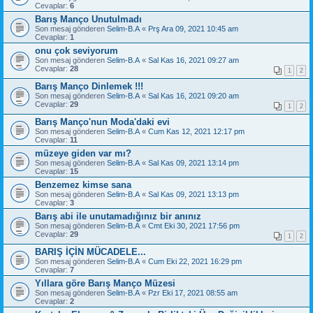
Cevaplar:
6
Barış Manço Unutulmadı
Son mesaj gönderen
Selim-B.A
«
Prş Ara 09, 2021 10:45 am
Cevaplar:
1
onu çok seviyorum
Son mesaj gönderen
Selim-B.A
«
Sal Kas 16, 2021 09:27 am
Cevaplar:
28
1
2
Barış Manço Dinlemek !!!
Son mesaj gönderen
Selim-B.A
«
Sal Kas 16, 2021 09:20 am
Cevaplar:
29
1
2
Barış Manço'nun Moda'daki evi
Son mesaj gönderen
Selim-B.A
«
Cum Kas 12, 2021 12:17 pm
Cevaplar:
11
müzeye giden var mı?
Son mesaj gönderen
Selim-B.A
«
Sal Kas 09, 2021 13:14 pm
Cevaplar:
15
Benzemez kimse sana
Son mesaj gönderen
Selim-B.A
«
Sal Kas 09, 2021 13:13 pm
Cevaplar:
3
Barış abi ile unutamadığınız bir anınız
Son mesaj gönderen
Selim-B.A
«
Cmt Eki 30, 2021 17:56 pm
Cevaplar:
29
1
2
BARIŞ İÇİN MÜCADELE...
Son mesaj gönderen
Selim-B.A
«
Cum Eki 22, 2021 16:29 pm
Cevaplar:
7
Yıllara göre Barış Manço Müzesi
Son mesaj gönderen
Selim-B.A
«
Pzr Eki 17, 2021 08:55 am
Cevaplar:
2