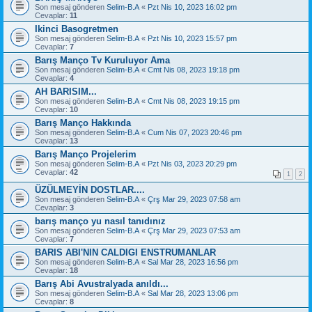
Son mesaj gönderen
Selim-B.A
«
Pzt Nis 10, 2023 16:02 pm
Cevaplar:
11
Ikinci Basogretmen
Son mesaj gönderen
Selim-B.A
«
Pzt Nis 10, 2023 15:57 pm
Cevaplar:
7
Barış Manço Tv Kuruluyor Ama
Son mesaj gönderen
Selim-B.A
«
Cmt Nis 08, 2023 19:18 pm
Cevaplar:
4
AH BARISIM...
Son mesaj gönderen
Selim-B.A
«
Cmt Nis 08, 2023 19:15 pm
Cevaplar:
10
Barış Manço Hakkında
Son mesaj gönderen
Selim-B.A
«
Cum Nis 07, 2023 20:46 pm
Cevaplar:
13
Barış Manço Projelerim
Son mesaj gönderen
Selim-B.A
«
Pzt Nis 03, 2023 20:29 pm
Cevaplar:
42
1
2
ÜZÜLMEYİN DOSTLAR....
Son mesaj gönderen
Selim-B.A
«
Çrş Mar 29, 2023 07:58 am
Cevaplar:
3
barış manço yu nasıl tanıdınız
Son mesaj gönderen
Selim-B.A
«
Çrş Mar 29, 2023 07:53 am
Cevaplar:
7
BARIS ABI'NIN CALDIGI ENSTRUMANLAR
Son mesaj gönderen
Selim-B.A
«
Sal Mar 28, 2023 16:56 pm
Cevaplar:
18
Barış Abi Avustralyada anıldı...
Son mesaj gönderen
Selim-B.A
«
Sal Mar 28, 2023 13:06 pm
Cevaplar:
8