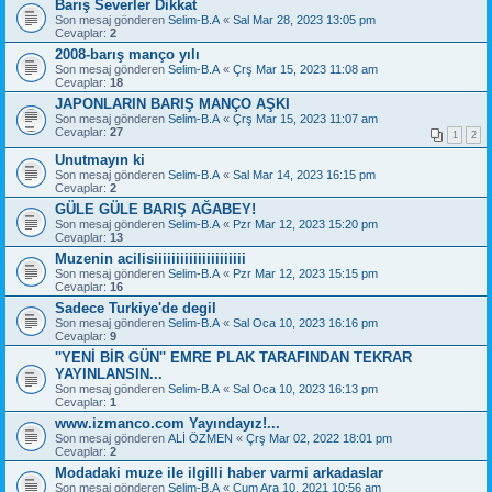
Barış Severler Dikkat
Son mesaj gönderen
Selim-B.A
«
Sal Mar 28, 2023 13:05 pm
Cevaplar:
2
2008-barış manço yılı
Son mesaj gönderen
Selim-B.A
«
Çrş Mar 15, 2023 11:08 am
Cevaplar:
18
JAPONLARIN BARIŞ MANÇO AŞKI
Son mesaj gönderen
Selim-B.A
«
Çrş Mar 15, 2023 11:07 am
Cevaplar:
27
1
2
Unutmayın ki
Son mesaj gönderen
Selim-B.A
«
Sal Mar 14, 2023 16:15 pm
Cevaplar:
2
GÜLE GÜLE BARIŞ AĞABEY!
Son mesaj gönderen
Selim-B.A
«
Pzr Mar 12, 2023 15:20 pm
Cevaplar:
13
Muzenin acilisiiiiiiiiiiiiiiiiiiiii
Son mesaj gönderen
Selim-B.A
«
Pzr Mar 12, 2023 15:15 pm
Cevaplar:
16
Sadece Turkiye'de degil
Son mesaj gönderen
Selim-B.A
«
Sal Oca 10, 2023 16:16 pm
Cevaplar:
9
''YENİ BİR GÜN'' EMRE PLAK TARAFINDAN TEKRAR
YAYINLANSIN...
Son mesaj gönderen
Selim-B.A
«
Sal Oca 10, 2023 16:13 pm
Cevaplar:
1
www.izmanco.com Yayındayız!...
Son mesaj gönderen
ALİ ÖZMEN
«
Çrş Mar 02, 2022 18:01 pm
Cevaplar:
2
Modadaki muze ile ilgilli haber varmi arkadaslar
Son mesaj gönderen
Selim-B.A
«
Cum Ara 10, 2021 10:56 am