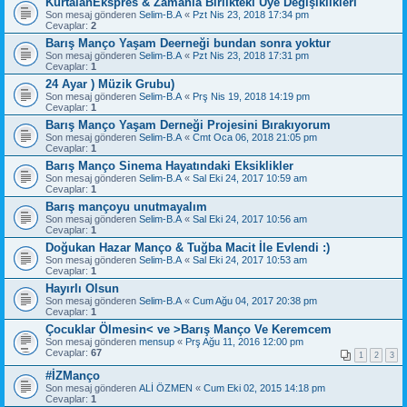
KurtalanEkspres & Zamanla Birlikteki Üye Değişiklikleri
Son mesaj gönderen
Selim-B.A
«
Pzt Nis 23, 2018 17:34 pm
Cevaplar:
2
Barış Manço Yaşam Deerneği bundan sonra yoktur
Son mesaj gönderen
Selim-B.A
«
Pzt Nis 23, 2018 17:31 pm
Cevaplar:
1
24 Ayar ) Müzik Grubu)
Son mesaj gönderen
Selim-B.A
«
Prş Nis 19, 2018 14:19 pm
Cevaplar:
1
Barış Manço Yaşam Derneği Projesini Bırakıyorum
Son mesaj gönderen
Selim-B.A
«
Cmt Oca 06, 2018 21:05 pm
Cevaplar:
1
Barış Manço Sinema Hayatındaki Eksiklikler
Son mesaj gönderen
Selim-B.A
«
Sal Eki 24, 2017 10:59 am
Cevaplar:
1
Barış mançoyu unutmayalım
Son mesaj gönderen
Selim-B.A
«
Sal Eki 24, 2017 10:56 am
Cevaplar:
1
Doğukan Hazar Manço & Tuğba Macit İle Evlendi :)
Son mesaj gönderen
Selim-B.A
«
Sal Eki 24, 2017 10:53 am
Cevaplar:
1
Hayırlı Olsun
Son mesaj gönderen
Selim-B.A
«
Cum Ağu 04, 2017 20:38 pm
Cevaplar:
1
Çocuklar Ölmesin< ve >Barış Manço Ve Keremcem
Son mesaj gönderen
mensup
«
Prş Ağu 11, 2016 12:00 pm
Cevaplar:
67
1
2
3
#İZManço
Son mesaj gönderen
ALİ ÖZMEN
«
Cum Eki 02, 2015 14:18 pm
Cevaplar:
1