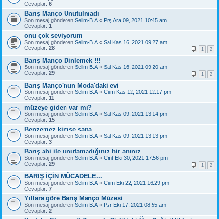
Cevaplar:
6
Barış Manço Unutulmadı
Son mesaj gönderen
Selim-B.A
«
Prş Ara 09, 2021 10:45 am
Cevaplar:
1
onu çok seviyorum
Son mesaj gönderen
Selim-B.A
«
Sal Kas 16, 2021 09:27 am
Cevaplar:
28
1
2
Barış Manço Dinlemek !!!
Son mesaj gönderen
Selim-B.A
«
Sal Kas 16, 2021 09:20 am
Cevaplar:
29
1
2
Barış Manço'nun Moda'daki evi
Son mesaj gönderen
Selim-B.A
«
Cum Kas 12, 2021 12:17 pm
Cevaplar:
11
müzeye giden var mı?
Son mesaj gönderen
Selim-B.A
«
Sal Kas 09, 2021 13:14 pm
Cevaplar:
15
Benzemez kimse sana
Son mesaj gönderen
Selim-B.A
«
Sal Kas 09, 2021 13:13 pm
Cevaplar:
3
Barış abi ile unutamadığınız bir anınız
Son mesaj gönderen
Selim-B.A
«
Cmt Eki 30, 2021 17:56 pm
Cevaplar:
29
1
2
BARIŞ İÇİN MÜCADELE...
Son mesaj gönderen
Selim-B.A
«
Cum Eki 22, 2021 16:29 pm
Cevaplar:
7
Yıllara göre Barış Manço Müzesi
Son mesaj gönderen
Selim-B.A
«
Pzr Eki 17, 2021 08:55 am
Cevaplar:
2