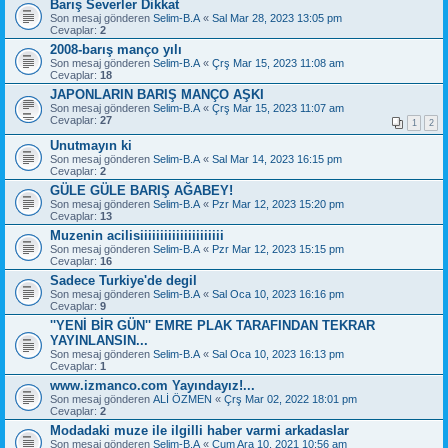
Barış Severler Dikkat
Son mesaj gönderen
Selim-B.A
«
Sal Mar 28, 2023 13:05 pm
Cevaplar:
2
2008-barış manço yılı
Son mesaj gönderen
Selim-B.A
«
Çrş Mar 15, 2023 11:08 am
Cevaplar:
18
JAPONLARIN BARIŞ MANÇO AŞKI
Son mesaj gönderen
Selim-B.A
«
Çrş Mar 15, 2023 11:07 am
Cevaplar:
27
1
2
Unutmayın ki
Son mesaj gönderen
Selim-B.A
«
Sal Mar 14, 2023 16:15 pm
Cevaplar:
2
GÜLE GÜLE BARIŞ AĞABEY!
Son mesaj gönderen
Selim-B.A
«
Pzr Mar 12, 2023 15:20 pm
Cevaplar:
13
Muzenin acilisiiiiiiiiiiiiiiiiiiiii
Son mesaj gönderen
Selim-B.A
«
Pzr Mar 12, 2023 15:15 pm
Cevaplar:
16
Sadece Turkiye'de degil
Son mesaj gönderen
Selim-B.A
«
Sal Oca 10, 2023 16:16 pm
Cevaplar:
9
''YENİ BİR GÜN'' EMRE PLAK TARAFINDAN TEKRAR
YAYINLANSIN...
Son mesaj gönderen
Selim-B.A
«
Sal Oca 10, 2023 16:13 pm
Cevaplar:
1
www.izmanco.com Yayındayız!...
Son mesaj gönderen
ALİ ÖZMEN
«
Çrş Mar 02, 2022 18:01 pm
Cevaplar:
2
Modadaki muze ile ilgilli haber varmi arkadaslar
Son mesaj gönderen
Selim-B.A
«
Cum Ara 10, 2021 10:56 am