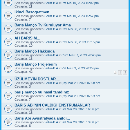
Son mesaj gönderen
Selim-B.A
«
Pzt Nis 10, 2023 16:02 pm
Cevaplar:
11
Ikinci Basogretmen
Son mesaj gönderen
Selim-B.A
«
Pzt Nis 10, 2023 15:57 pm
Cevaplar:
7
Barış Manço Tv Kuruluyor Ama
Son mesaj gönderen
Selim-B.A
«
Cmt Nis 08, 2023 19:18 pm
Cevaplar:
4
AH BARISIM...
Son mesaj gönderen
Selim-B.A
«
Cmt Nis 08, 2023 19:15 pm
Cevaplar:
10
Barış Manço Hakkında
Son mesaj gönderen
Selim-B.A
«
Cum Nis 07, 2023 20:46 pm
Cevaplar:
13
Barış Manço Projelerim
Son mesaj gönderen
Selim-B.A
«
Pzt Nis 03, 2023 20:29 pm
Cevaplar:
42
1
2
ÜZÜLMEYİN DOSTLAR....
Son mesaj gönderen
Selim-B.A
«
Çrş Mar 29, 2023 07:58 am
Cevaplar:
3
barış manço yu nasıl tanıdınız
Son mesaj gönderen
Selim-B.A
«
Çrş Mar 29, 2023 07:53 am
Cevaplar:
7
BARIS ABI'NIN CALDIGI ENSTRUMANLAR
Son mesaj gönderen
Selim-B.A
«
Sal Mar 28, 2023 16:56 pm
Cevaplar:
18
Barış Abi Avustralyada anıldı...
Son mesaj gönderen
Selim-B.A
«
Sal Mar 28, 2023 13:06 pm
Cevaplar:
8