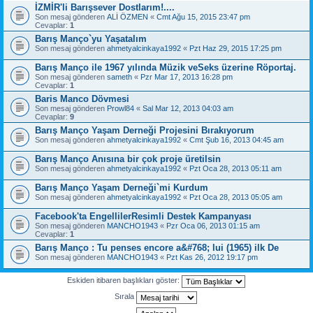
İZMİR'li Barışsever Dostlarım!....
Son mesaj gönderen
ALİ ÖZMEN
«
Cmt Ağu 15, 2015 23:47 pm
Cevaplar:
1
Barış Manço`yu Yaşatalım
Son mesaj gönderen
ahmetyalcinkaya1992
«
Pzt Haz 29, 2015 17:25 pm
Barış Manço ile 1967 yılında Müzik veSeks üzerine Röportaj.
Son mesaj gönderen
sameth
«
Pzr Mar 17, 2013 16:28 pm
Cevaplar:
1
Baris Manco Dövmesi
Son mesaj gönderen
Prowl84
«
Sal Mar 12, 2013 04:03 am
Cevaplar:
9
Barış Manço Yaşam Derneği Projesini Bırakıyorum
Son mesaj gönderen
ahmetyalcinkaya1992
«
Cmt Şub 16, 2013 04:45 am
Barış Manço Anısına bir çok proje üretilsin
Son mesaj gönderen
ahmetyalcinkaya1992
«
Pzt Oca 28, 2013 05:11 am
Barış Manço Yaşam Derneği`mi Kurdum
Son mesaj gönderen
ahmetyalcinkaya1992
«
Pzt Oca 28, 2013 05:05 am
Facebook'ta EngellilerResimli Destek Kampanyası
Son mesaj gönderen
MANCHO1943
«
Pzr Oca 06, 2013 01:15 am
Cevaplar:
1
Barış Manço : Tu penses encore a&#768; lui (1965) ilk De
Son mesaj gönderen
MANCHO1943
«
Pzt Kas 26, 2012 19:17 pm
Eskiden itibaren başlıkları göster:
Sırala