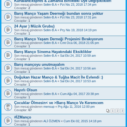
KurtalanEkspres & Zamanla Birlikteki Üye Değişiklikleri
Son mesaj gönderen
Selim-B.A
«
Pzt Nis 23, 2018 17:34 pm
Cevaplar:
2
Barış Manço Yaşam Deerneği bundan sonra yoktur
Son mesaj gönderen
Selim-B.A
«
Pzt Nis 23, 2018 17:31 pm
Cevaplar:
1
24 Ayar ) Müzik Grubu)
Son mesaj gönderen
Selim-B.A
«
Prş Nis 19, 2018 14:19 pm
Cevaplar:
1
Barış Manço Yaşam Derneği Projesini Bırakıyorum
Son mesaj gönderen
Selim-B.A
«
Cmt Oca 06, 2018 21:05 pm
Cevaplar:
1
Barış Manço Sinema Hayatındaki Eksiklikler
Son mesaj gönderen
Selim-B.A
«
Sal Eki 24, 2017 10:59 am
Cevaplar:
1
Barış mançoyu unutmayalım
Son mesaj gönderen
Selim-B.A
«
Sal Eki 24, 2017 10:56 am
Cevaplar:
1
Doğukan Hazar Manço & Tuğba Macit İle Evlendi :)
Son mesaj gönderen
Selim-B.A
«
Sal Eki 24, 2017 10:53 am
Cevaplar:
1
Hayırlı Olsun
Son mesaj gönderen
Selim-B.A
«
Cum Ağu 04, 2017 20:38 pm
Cevaplar:
1
Çocuklar Ölmesin< ve >Barış Manço Ve Keremcem
Son mesaj gönderen
mensup
«
Prş Ağu 11, 2016 12:00 pm
Cevaplar:
67
1
2
3
#İZManço
Son mesaj gönderen
ALİ ÖZMEN
«
Cum Eki 02, 2015 14:18 pm
Cevaplar:
1