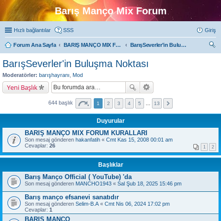
Barış Manço Mix Forum
Hızlı bağlantılar
SSS
Giriş
Forum Ana Sayfa
BARIŞ MANÇO MIX FORUMLARI
BarışSeverler'in Buluşma Noktası
ra
BarışSeverler'in Buluşma Noktası
Moderatörler:
barışhayranı
,
Mod
Yeni Başlık
644 başlık
1
2
3
4
5
…
13
Duyurular
BARIŞ MANÇO MIX FORUM KURALLARI
Son mesaj gönderen
hakanfatih
«
Cmt Kas 15, 2008 00:01 am
Cevaplar:
26
1
2
Başlıklar
Barış Manço Official ( YouTube) 'da
Son mesaj gönderen
MANCHO1943
«
Sal Şub 18, 2025 15:46 pm
Barış manço efsanevi sanatıdır
Son mesaj gönderen
Selim-B.A
«
Cmt Nis 06, 2024 17:02 pm
Cevaplar:
1
BARIŞ MANÇO