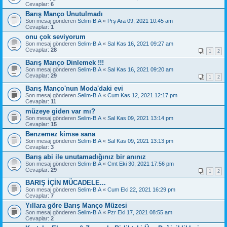
Cevaplar:
6
Barış Manço Unutulmadı
Son mesaj gönderen
Selim-B.A
«
Prş Ara 09, 2021 10:45 am
Cevaplar:
1
onu çok seviyorum
Son mesaj gönderen
Selim-B.A
«
Sal Kas 16, 2021 09:27 am
Cevaplar:
28
1
2
Barış Manço Dinlemek !!!
Son mesaj gönderen
Selim-B.A
«
Sal Kas 16, 2021 09:20 am
Cevaplar:
29
1
2
Barış Manço'nun Moda'daki evi
Son mesaj gönderen
Selim-B.A
«
Cum Kas 12, 2021 12:17 pm
Cevaplar:
11
müzeye giden var mı?
Son mesaj gönderen
Selim-B.A
«
Sal Kas 09, 2021 13:14 pm
Cevaplar:
15
Benzemez kimse sana
Son mesaj gönderen
Selim-B.A
«
Sal Kas 09, 2021 13:13 pm
Cevaplar:
3
Barış abi ile unutamadığınız bir anınız
Son mesaj gönderen
Selim-B.A
«
Cmt Eki 30, 2021 17:56 pm
Cevaplar:
29
1
2
BARIŞ İÇİN MÜCADELE...
Son mesaj gönderen
Selim-B.A
«
Cum Eki 22, 2021 16:29 pm
Cevaplar:
7
Yıllara göre Barış Manço Müzesi
Son mesaj gönderen
Selim-B.A
«
Pzr Eki 17, 2021 08:55 am
Cevaplar:
2