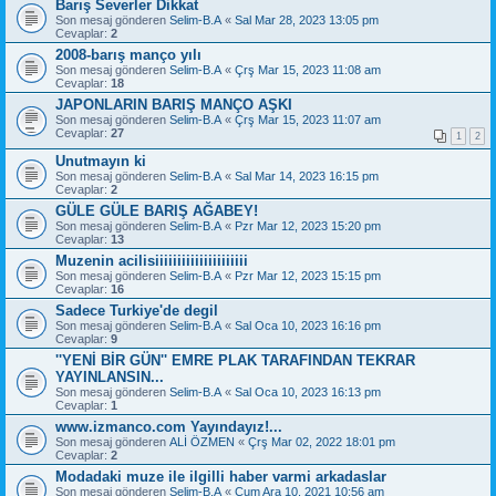
Barış Severler Dikkat
Son mesaj gönderen
Selim-B.A
«
Sal Mar 28, 2023 13:05 pm
Cevaplar:
2
2008-barış manço yılı
Son mesaj gönderen
Selim-B.A
«
Çrş Mar 15, 2023 11:08 am
Cevaplar:
18
JAPONLARIN BARIŞ MANÇO AŞKI
Son mesaj gönderen
Selim-B.A
«
Çrş Mar 15, 2023 11:07 am
Cevaplar:
27
1
2
Unutmayın ki
Son mesaj gönderen
Selim-B.A
«
Sal Mar 14, 2023 16:15 pm
Cevaplar:
2
GÜLE GÜLE BARIŞ AĞABEY!
Son mesaj gönderen
Selim-B.A
«
Pzr Mar 12, 2023 15:20 pm
Cevaplar:
13
Muzenin acilisiiiiiiiiiiiiiiiiiiiii
Son mesaj gönderen
Selim-B.A
«
Pzr Mar 12, 2023 15:15 pm
Cevaplar:
16
Sadece Turkiye'de degil
Son mesaj gönderen
Selim-B.A
«
Sal Oca 10, 2023 16:16 pm
Cevaplar:
9
''YENİ BİR GÜN'' EMRE PLAK TARAFINDAN TEKRAR
YAYINLANSIN...
Son mesaj gönderen
Selim-B.A
«
Sal Oca 10, 2023 16:13 pm
Cevaplar:
1
www.izmanco.com Yayındayız!...
Son mesaj gönderen
ALİ ÖZMEN
«
Çrş Mar 02, 2022 18:01 pm
Cevaplar:
2
Modadaki muze ile ilgilli haber varmi arkadaslar
Son mesaj gönderen
Selim-B.A
«
Cum Ara 10, 2021 10:56 am