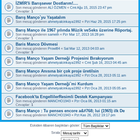
İZMİR'li Barışsever Dostlarım!....
Son mesaj gönderen
ALİ ÖZMEN
«
Cmt Ağu 15, 2015 23:47 pm
Cevaplar:
1
Barış Manço`yu Yaşatalım
Son mesaj gönderen
ahmetyalcinkaya1992
«
Pzt Haz 29, 2015 17:25 pm
Barış Manço ile 1967 yılında Müzik veSeks üzerine Röportaj.
Son mesaj gönderen
sameth
«
Pzr Mar 17, 2013 16:28 pm
Cevaplar:
1
Baris Manco Dövmesi
Son mesaj gönderen
Prowl84
«
Sal Mar 12, 2013 04:03 am
Cevaplar:
9
Barış Manço Yaşam Derneği Projesini Bırakıyorum
Son mesaj gönderen
ahmetyalcinkaya1992
«
Cmt Şub 16, 2013 04:45 am
Barış Manço Anısına bir çok proje üretilsin
Son mesaj gönderen
ahmetyalcinkaya1992
«
Pzt Oca 28, 2013 05:11 am
Barış Manço Yaşam Derneği`mi Kurdum
Son mesaj gönderen
ahmetyalcinkaya1992
«
Pzt Oca 28, 2013 05:05 am
Facebook'ta EngellilerResimli Destek Kampanyası
Son mesaj gönderen
MANCHO1943
«
Pzr Oca 06, 2013 01:15 am
Cevaplar:
1
Barış Manço : Tu penses encore a&#768; lui (1965) ilk De
Son mesaj gönderen
MANCHO1943
«
Pzt Kas 26, 2012 19:17 pm
Eskiden itibaren başlıkları göster:
Sırala