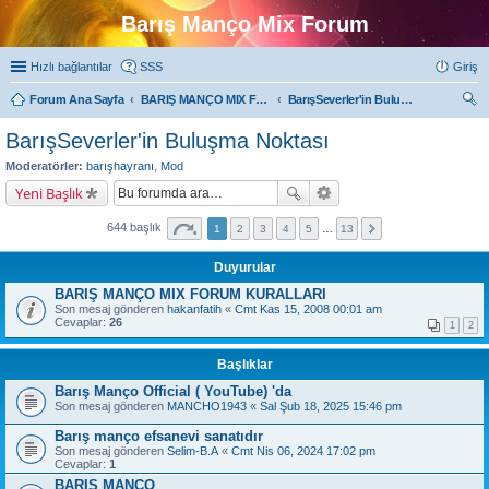
Barış Manço Mix Forum
Hızlı bağlantılar
SSS
Giriş
Forum Ana Sayfa
BARIŞ MANÇO MIX FORUMLARI
BarışSeverler'in Buluşma Noktası
ra
BarışSeverler'in Buluşma Noktası
Moderatörler:
barışhayranı
,
Mod
Yeni Başlık
644 başlık
1
2
3
4
5
…
13
Duyurular
BARIŞ MANÇO MIX FORUM KURALLARI
Son mesaj gönderen
hakanfatih
«
Cmt Kas 15, 2008 00:01 am
Cevaplar:
26
1
2
Başlıklar
Barış Manço Official ( YouTube) 'da
Son mesaj gönderen
MANCHO1943
«
Sal Şub 18, 2025 15:46 pm
Barış manço efsanevi sanatıdır
Son mesaj gönderen
Selim-B.A
«
Cmt Nis 06, 2024 17:02 pm
Cevaplar:
1
BARIŞ MANÇO