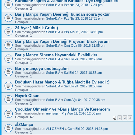
KurtalanEkspres & Zamanla Birlikteki Üye Değişiklikleri
Son mesaj gönderen
Selim-B.A
«
Pzt Nis 23, 2018 17:34 pm
Cevaplar:
2
Barış Manço Yaşam Deerneği bundan sonra yoktur
Son mesaj gönderen
Selim-B.A
«
Pzt Nis 23, 2018 17:31 pm
Cevaplar:
1
24 Ayar ) Müzik Grubu)
Son mesaj gönderen
Selim-B.A
«
Prş Nis 19, 2018 14:19 pm
Cevaplar:
1
Barış Manço Yaşam Derneği Projesini Bırakıyorum
Son mesaj gönderen
Selim-B.A
«
Cmt Oca 06, 2018 21:05 pm
Cevaplar:
1
Barış Manço Sinema Hayatındaki Eksiklikler
Son mesaj gönderen
Selim-B.A
«
Sal Eki 24, 2017 10:59 am
Cevaplar:
1
Barış mançoyu unutmayalım
Son mesaj gönderen
Selim-B.A
«
Sal Eki 24, 2017 10:56 am
Cevaplar:
1
Doğukan Hazar Manço & Tuğba Macit İle Evlendi :)
Son mesaj gönderen
Selim-B.A
«
Sal Eki 24, 2017 10:53 am
Cevaplar:
1
Hayırlı Olsun
Son mesaj gönderen
Selim-B.A
«
Cum Ağu 04, 2017 20:38 pm
Cevaplar:
1
Çocuklar Ölmesin< ve >Barış Manço Ve Keremcem
Son mesaj gönderen
mensup
«
Prş Ağu 11, 2016 12:00 pm
Cevaplar:
67
1
2
3
#İZManço
Son mesaj gönderen
ALİ ÖZMEN
«
Cum Eki 02, 2015 14:18 pm
Cevaplar:
1