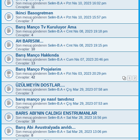
Son mesaj gönderen
Selim-B.A
«
Pzt Nis 10, 2023 16:02 pm
Cevaplar:
11
Ikinci Basogretmen
Son mesaj gönderen
Selim-B.A
«
Pzt Nis 10, 2023 15:57 pm
Cevaplar:
7
Barış Manço Tv Kuruluyor Ama
Son mesaj gönderen
Selim-B.A
«
Cmt Nis 08, 2023 19:18 pm
Cevaplar:
4
AH BARISIM...
Son mesaj gönderen
Selim-B.A
«
Cmt Nis 08, 2023 19:15 pm
Cevaplar:
10
Barış Manço Hakkında
Son mesaj gönderen
Selim-B.A
«
Cum Nis 07, 2023 20:46 pm
Cevaplar:
13
Barış Manço Projelerim
Son mesaj gönderen
Selim-B.A
«
Pzt Nis 03, 2023 20:29 pm
Cevaplar:
42
1
2
ÜZÜLMEYİN DOSTLAR....
Son mesaj gönderen
Selim-B.A
«
Çrş Mar 29, 2023 07:58 am
Cevaplar:
3
barış manço yu nasıl tanıdınız
Son mesaj gönderen
Selim-B.A
«
Çrş Mar 29, 2023 07:53 am
Cevaplar:
7
BARIS ABI'NIN CALDIGI ENSTRUMANLAR
Son mesaj gönderen
Selim-B.A
«
Sal Mar 28, 2023 16:56 pm
Cevaplar:
18
Barış Abi Avustralyada anıldı...
Son mesaj gönderen
Selim-B.A
«
Sal Mar 28, 2023 13:06 pm
Cevaplar:
8