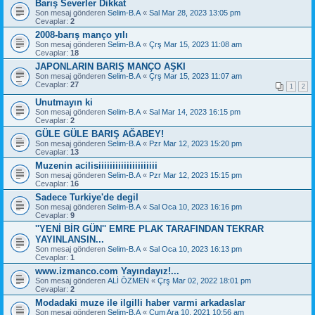
Barış Severler Dikkat
Son mesaj gönderen
Selim-B.A
«
Sal Mar 28, 2023 13:05 pm
Cevaplar:
2
2008-barış manço yılı
Son mesaj gönderen
Selim-B.A
«
Çrş Mar 15, 2023 11:08 am
Cevaplar:
18
JAPONLARIN BARIŞ MANÇO AŞKI
Son mesaj gönderen
Selim-B.A
«
Çrş Mar 15, 2023 11:07 am
Cevaplar:
27
1
2
Unutmayın ki
Son mesaj gönderen
Selim-B.A
«
Sal Mar 14, 2023 16:15 pm
Cevaplar:
2
GÜLE GÜLE BARIŞ AĞABEY!
Son mesaj gönderen
Selim-B.A
«
Pzr Mar 12, 2023 15:20 pm
Cevaplar:
13
Muzenin acilisiiiiiiiiiiiiiiiiiiiii
Son mesaj gönderen
Selim-B.A
«
Pzr Mar 12, 2023 15:15 pm
Cevaplar:
16
Sadece Turkiye'de degil
Son mesaj gönderen
Selim-B.A
«
Sal Oca 10, 2023 16:16 pm
Cevaplar:
9
''YENİ BİR GÜN'' EMRE PLAK TARAFINDAN TEKRAR
YAYINLANSIN...
Son mesaj gönderen
Selim-B.A
«
Sal Oca 10, 2023 16:13 pm
Cevaplar:
1
www.izmanco.com Yayındayız!...
Son mesaj gönderen
ALİ ÖZMEN
«
Çrş Mar 02, 2022 18:01 pm
Cevaplar:
2
Modadaki muze ile ilgilli haber varmi arkadaslar
Son mesaj gönderen
Selim-B.A
«
Cum Ara 10, 2021 10:56 am