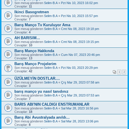
Son mesaj gönderen
Selim-B.A
«
Pzt Nis 10, 2023 16:02 pm
Cevaplar:
11
Ikinci Basogretmen
Son mesaj gönderen
Selim-B.A
«
Pzt Nis 10, 2023 15:57 pm
Cevaplar:
7
Barış Manço Tv Kuruluyor Ama
Son mesaj gönderen
Selim-B.A
«
Cmt Nis 08, 2023 19:18 pm
Cevaplar:
4
AH BARISIM...
Son mesaj gönderen
Selim-B.A
«
Cmt Nis 08, 2023 19:15 pm
Cevaplar:
10
Barış Manço Hakkında
Son mesaj gönderen
Selim-B.A
«
Cum Nis 07, 2023 20:46 pm
Cevaplar:
13
Barış Manço Projelerim
Son mesaj gönderen
Selim-B.A
«
Pzt Nis 03, 2023 20:29 pm
Cevaplar:
42
1
2
ÜZÜLMEYİN DOSTLAR....
Son mesaj gönderen
Selim-B.A
«
Çrş Mar 29, 2023 07:58 am
Cevaplar:
3
barış manço yu nasıl tanıdınız
Son mesaj gönderen
Selim-B.A
«
Çrş Mar 29, 2023 07:53 am
Cevaplar:
7
BARIS ABI'NIN CALDIGI ENSTRUMANLAR
Son mesaj gönderen
Selim-B.A
«
Sal Mar 28, 2023 16:56 pm
Cevaplar:
18
Barış Abi Avustralyada anıldı...
Son mesaj gönderen
Selim-B.A
«
Sal Mar 28, 2023 13:06 pm
Cevaplar:
8