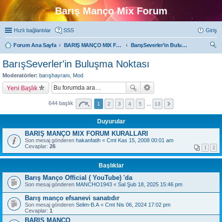
Barış Manço Mix Forum
Hızlı bağlantılar
SSS
Giriş
Forum Ana Sayfa
BARIŞ MANÇO MIX FORUMLARI
BarışSeverler'in Buluşma Noktası
ra
BarışSeverler'in Buluşma Noktası
Moderatörler:
barışhayranı
,
Mod
Yeni Başlık
644 başlık
1
2
3
4
5
…
13
Duyurular
BARIŞ MANÇO MIX FORUM KURALLARI
Son mesaj gönderen
hakanfatih
«
Cmt Kas 15, 2008 00:01 am
Cevaplar:
26
1
2
Başlıklar
Barış Manço Official ( YouTube) 'da
Son mesaj gönderen
MANCHO1943
«
Sal Şub 18, 2025 15:46 pm
Barış manço efsanevi sanatıdır
Son mesaj gönderen
Selim-B.A
«
Cmt Nis 06, 2024 17:02 pm
Cevaplar:
1
BARIŞ MANÇO