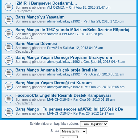
İZMİR'li Barışsever Dostlarım!....
Son mesaj gönderen
ALİ ÖZMEN
«
Cmt Ağu 15, 2015 23:47 pm
Cevaplar:
1
Barış Manço`yu Yaşatalım
Son mesaj gönderen
ahmetyalcinkaya1992
«
Pzt Haz 29, 2015 17:25 pm
Barış Manço ile 1967 yılında Müzik veSeks üzerine Röportaj.
Son mesaj gönderen
sameth
«
Pzr Mar 17, 2013 16:28 pm
Cevaplar:
1
Baris Manco Dövmesi
Son mesaj gönderen
Prowl84
«
Sal Mar 12, 2013 04:03 am
Cevaplar:
9
Barış Manço Yaşam Derneği Projesini Bırakıyorum
Son mesaj gönderen
ahmetyalcinkaya1992
«
Cmt Şub 16, 2013 04:45 am
Barış Manço Anısına bir çok proje üretilsin
Son mesaj gönderen
ahmetyalcinkaya1992
«
Pzt Oca 28, 2013 05:11 am
Barış Manço Yaşam Derneği`mi Kurdum
Son mesaj gönderen
ahmetyalcinkaya1992
«
Pzt Oca 28, 2013 05:05 am
Facebook'ta EngellilerResimli Destek Kampanyası
Son mesaj gönderen
MANCHO1943
«
Pzr Oca 06, 2013 01:15 am
Cevaplar:
1
Barış Manço : Tu penses encore a&#768; lui (1965) ilk De
Son mesaj gönderen
MANCHO1943
«
Pzt Kas 26, 2012 19:17 pm
Eskiden itibaren başlıkları göster:
Sırala