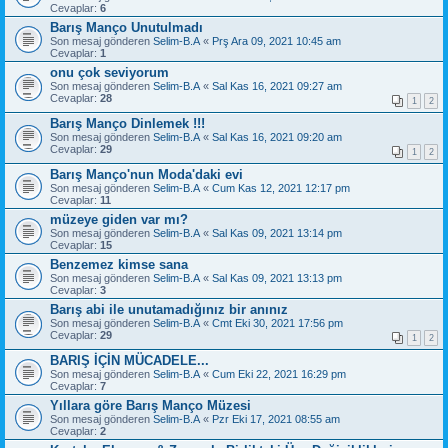
Cevaplar:
6
Barış Manço Unutulmadı
Son mesaj gönderen
Selim-B.A
«
Prş Ara 09, 2021 10:45 am
Cevaplar:
1
onu çok seviyorum
Son mesaj gönderen
Selim-B.A
«
Sal Kas 16, 2021 09:27 am
Cevaplar:
28
1
2
Barış Manço Dinlemek !!!
Son mesaj gönderen
Selim-B.A
«
Sal Kas 16, 2021 09:20 am
Cevaplar:
29
1
2
Barış Manço'nun Moda'daki evi
Son mesaj gönderen
Selim-B.A
«
Cum Kas 12, 2021 12:17 pm
Cevaplar:
11
müzeye giden var mı?
Son mesaj gönderen
Selim-B.A
«
Sal Kas 09, 2021 13:14 pm
Cevaplar:
15
Benzemez kimse sana
Son mesaj gönderen
Selim-B.A
«
Sal Kas 09, 2021 13:13 pm
Cevaplar:
3
Barış abi ile unutamadığınız bir anınız
Son mesaj gönderen
Selim-B.A
«
Cmt Eki 30, 2021 17:56 pm
Cevaplar:
29
1
2
BARIŞ İÇİN MÜCADELE...
Son mesaj gönderen
Selim-B.A
«
Cum Eki 22, 2021 16:29 pm
Cevaplar:
7
Yıllara göre Barış Manço Müzesi
Son mesaj gönderen
Selim-B.A
«
Pzr Eki 17, 2021 08:55 am
Cevaplar:
2