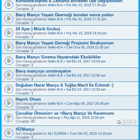
KurtalanEkspres & Zamanla Birlikteki Üye Değişiklikleri
Son mesaj gönderen
Selim-B.A
«
Pzt Nis 23, 2018 17:34 pm
Cevaplar:
2
Barış Manço Yaşam Deerneği bundan sonra yoktur
Son mesaj gönderen
Selim-B.A
«
Pzt Nis 23, 2018 17:31 pm
Cevaplar:
1
24 Ayar ) Müzik Grubu)
Son mesaj gönderen
Selim-B.A
«
Prş Nis 19, 2018 14:19 pm
Cevaplar:
1
Barış Manço Yaşam Derneği Projesini Bırakıyorum
Son mesaj gönderen
Selim-B.A
«
Cmt Oca 06, 2018 21:05 pm
Cevaplar:
1
Barış Manço Sinema Hayatındaki Eksiklikler
Son mesaj gönderen
Selim-B.A
«
Sal Eki 24, 2017 10:59 am
Cevaplar:
1
Barış mançoyu unutmayalım
Son mesaj gönderen
Selim-B.A
«
Sal Eki 24, 2017 10:56 am
Cevaplar:
1
Doğukan Hazar Manço & Tuğba Macit İle Evlendi :)
Son mesaj gönderen
Selim-B.A
«
Sal Eki 24, 2017 10:53 am
Cevaplar:
1
Hayırlı Olsun
Son mesaj gönderen
Selim-B.A
«
Cum Ağu 04, 2017 20:38 pm
Cevaplar:
1
Çocuklar Ölmesin< ve >Barış Manço Ve Keremcem
Son mesaj gönderen
mensup
«
Prş Ağu 11, 2016 12:00 pm
Cevaplar:
67
1
2
3
#İZManço
Son mesaj gönderen
ALİ ÖZMEN
«
Cum Eki 02, 2015 14:18 pm
Cevaplar:
1