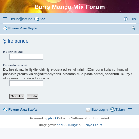
Barış Manço Mix Forum
Hızlı bağlantılar
SSS
Giriş
Forum Ana Sayfa
ra
Şifre gönder
Kullanıcı adı:
E-posta adresi:
Bu, hesabınız ile ilişkilendirilmiş e-posta adresi olmalıdır. Eğer bunu kullanıcı kontrol
paneliniz yardımıyla değiştirmediyseniz o zaman bu e-posta adresi, hesabınız ile kayıt
olduğunuz e-posta adresinizdir.
Forum Ana Sayfa
Bize ulaşın
Takım
Powered by
phpBB
® Forum Software © phpBB Limited
Türkçe çeviri:
phpBB Türkiye
&
Türkiye Forum