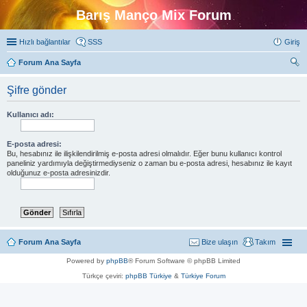
Barış Manço Mix Forum
Hızlı bağlantılar
SSS
Giriş
Forum Ana Sayfa
ra
Şifre gönder
Kullanıcı adı:
E-posta adresi:
Bu, hesabınız ile ilişkilendirilmiş e-posta adresi olmalıdır. Eğer bunu kullanıcı kontrol
paneliniz yardımıyla değiştirmediyseniz o zaman bu e-posta adresi, hesabınız ile kayıt
olduğunuz e-posta adresinizdir.
Forum Ana Sayfa
Bize ulaşın
Takım
Powered by
phpBB
® Forum Software © phpBB Limited
Türkçe çeviri:
phpBB Türkiye
&
Türkiye Forum