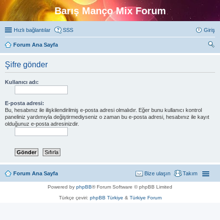
Barış Manço Mix Forum
Hızlı bağlantılar
SSS
Giriş
Forum Ana Sayfa
ra
Şifre gönder
Kullanıcı adı:
E-posta adresi:
Bu, hesabınız ile ilişkilendirilmiş e-posta adresi olmalıdır. Eğer bunu kullanıcı kontrol
paneliniz yardımıyla değiştirmediyseniz o zaman bu e-posta adresi, hesabınız ile kayıt
olduğunuz e-posta adresinizdir.
Forum Ana Sayfa
Bize ulaşın
Takım
Powered by
phpBB
® Forum Software © phpBB Limited
Türkçe çeviri:
phpBB Türkiye
&
Türkiye Forum