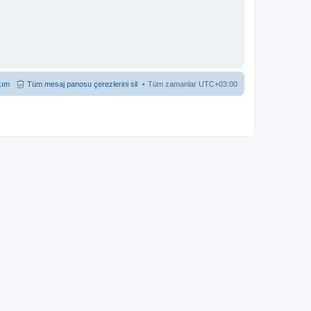
kım
Tüm mesaj panosu çerezlerini sil
Tüm zamanlar
UTC+03:00