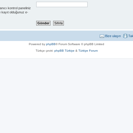
lanıcı kontrol paneliniz
e kayıt olduğunuz e-
Bize ulaşın
Ta
Powered by
phpBB
® Forum Software © phpBB Limited
Türkçe çeviri:
phpBB Türkiye
&
Türkiye Forum