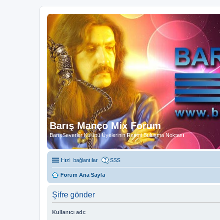
Barış Manço Mix Forum
BarışSeverler Kulübü Üyelerinin Resmi Buluşma Noktası
Hızlı bağlantılar
SSS
Forum Ana Sayfa
Şifre gönder
Kullanıcı adı: