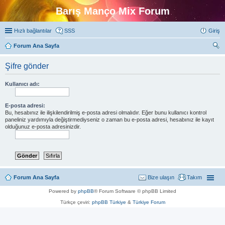
Barış Manço Mix Forum
Hızlı bağlantılar
SSS
Giriş
Forum Ana Sayfa
ra
Şifre gönder
Kullanıcı adı:
E-posta adresi:
Bu, hesabınız ile ilişkilendirilmiş e-posta adresi olmalıdır. Eğer bunu kullanıcı kontrol
paneliniz yardımıyla değiştirmediyseniz o zaman bu e-posta adresi, hesabınız ile kayıt
olduğunuz e-posta adresinizdir.
Forum Ana Sayfa
Bize ulaşın
Takım
Powered by
phpBB
® Forum Software © phpBB Limited
Türkçe çeviri:
phpBB Türkiye
&
Türkiye Forum