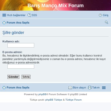
Barış Manço Mix Forum
Hızlı bağlantılar
SSS
Giriş
Forum Ana Sayfa
ra
Şifre gönder
Kullanıcı adı:
E-posta adresi:
Bu, hesabınız ile ilişkilendirilmiş e-posta adresi olmalıdır. Eğer bunu kullanıcı kontrol
paneliniz yardımıyla değiştirmediyseniz o zaman bu e-posta adresi, hesabınız ile kayıt
olduğunuz e-posta adresinizdir.
Forum Ana Sayfa
Bize ulaşın
Takım
Powered by
phpBB
® Forum Software © phpBB Limited
Türkçe çeviri:
phpBB Türkiye
&
Türkiye Forum