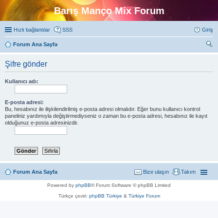
Barış Manço Mix Forum
Hızlı bağlantılar
SSS
Giriş
Forum Ana Sayfa
ra
Şifre gönder
Kullanıcı adı:
E-posta adresi:
Bu, hesabınız ile ilişkilendirilmiş e-posta adresi olmalıdır. Eğer bunu kullanıcı kontrol
paneliniz yardımıyla değiştirmediyseniz o zaman bu e-posta adresi, hesabınız ile kayıt
olduğunuz e-posta adresinizdir.
Forum Ana Sayfa
Bize ulaşın
Takım
Powered by
phpBB
® Forum Software © phpBB Limited
Türkçe çeviri:
phpBB Türkiye
&
Türkiye Forum