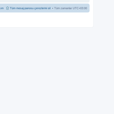
kım
Tüm mesaj panosu çerezlerini sil
Tüm zamanlar
UTC+03:00