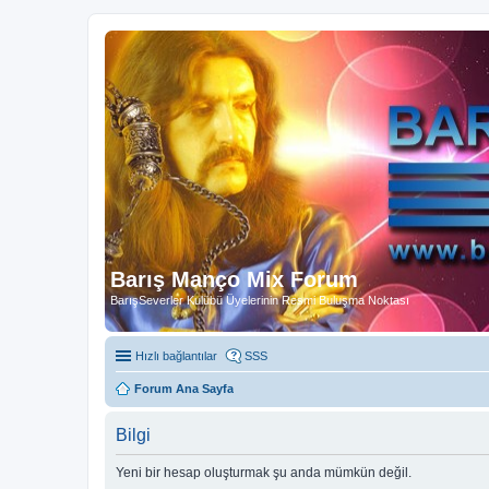
Barış Manço Mix Forum
BarışSeverler Kulübü Üyelerinin Resmi Buluşma Noktası
Hızlı bağlantılar
SSS
Forum Ana Sayfa
Bilgi
Yeni bir hesap oluşturmak şu anda mümkün değil.