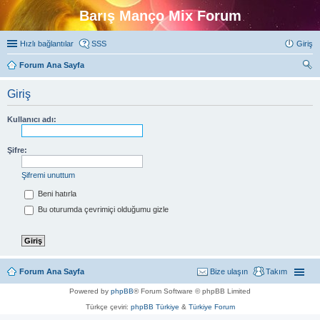
Barış Manço Mix Forum
Hızlı bağlantılar
SSS
Giriş
Forum Ana Sayfa
ra
Giriş
Kullanıcı adı:
Şifre:
Şifremi unuttum
Beni hatırla
Bu oturumda çevrimiçi olduğumu gizle
Forum Ana Sayfa
Bize ulaşın
Takım
Powered by
phpBB
® Forum Software © phpBB Limited
Türkçe çeviri:
phpBB Türkiye
&
Türkiye Forum