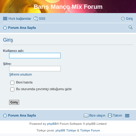
Barış Manço Mix Forum
Hızlı bağlantılar
SSS
Giriş
Forum Ana Sayfa
ra
Giriş
Kullanıcı adı:
Şifre:
Şifremi unuttum
Beni hatırla
Bu oturumda çevrimiçi olduğumu gizle
Forum Ana Sayfa
Bize ulaşın
Takım
Powered by
phpBB
® Forum Software © phpBB Limited
Türkçe çeviri:
phpBB Türkiye
&
Türkiye Forum