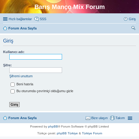
Barış Manço Mix Forum
Hızlı bağlantılar
SSS
Giriş
Forum Ana Sayfa
ra
Giriş
Kullanıcı adı:
Şifre:
Şifremi unuttum
Beni hatırla
Bu oturumda çevrimiçi olduğumu gizle
Forum Ana Sayfa
Bize ulaşın
Takım
Powered by
phpBB
® Forum Software © phpBB Limited
Türkçe çeviri:
phpBB Türkiye
&
Türkiye Forum