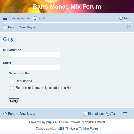
Barış Manço Mix Forum
Hızlı bağlantılar
SSS
Giriş
Forum Ana Sayfa
ra
Giriş
Kullanıcı adı:
Şifre:
Şifremi unuttum
Beni hatırla
Bu oturumda çevrimiçi olduğumu gizle
Forum Ana Sayfa
Bize ulaşın
Takım
Powered by
phpBB
® Forum Software © phpBB Limited
Türkçe çeviri:
phpBB Türkiye
&
Türkiye Forum